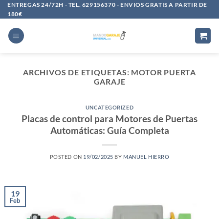
Saltar
ENTREGAS 24/72H - TEL. 629156370 - ENVIOS GRATIS A PARTIR DE
180€
al
contenido
ARCHIVOS DE ETIQUETAS:
MOTOR PUERTA
GARAJE
UNCATEGORIZED
Placas de control para Motores de Puertas
Automáticas: Guía Completa
POSTED ON
19/02/2025
BY
MANUEL HIERRO
19
Feb