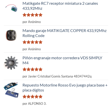
Matikgate RC7 receptor miniatura 2 canales
433,92Mhz
Valorado
por Anónimo
con
5
de 5
Mando garaje MATIKGATE COPPER 433,92Mhz
Rolling Code
Valorado
por Anónimo
con
5
de 5
Piñón engranaje motor corredera VDS SIMPLY
M4
Valorado
por Javier Cristobal Gomis Santana 48347442q
con
5
de 5
Repuesto Motorline Rosso Evo juego placa base +
placa dígitos
Valorado
por ALFONSO 3.
con
5
de 5