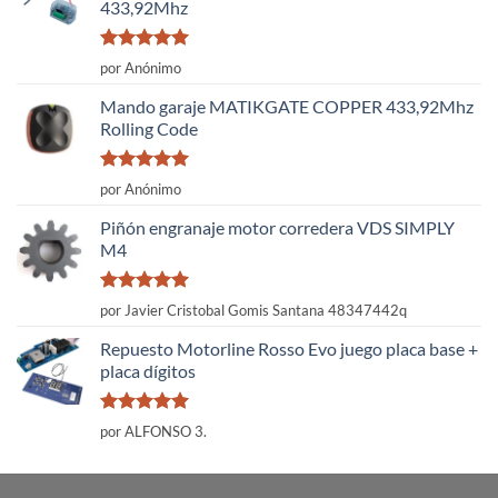
433,92Mhz
Valorado
por Anónimo
con
5
de 5
Mando garaje MATIKGATE COPPER 433,92Mhz
Rolling Code
Valorado
por Anónimo
con
5
de 5
Piñón engranaje motor corredera VDS SIMPLY
M4
Valorado
por Javier Cristobal Gomis Santana 48347442q
con
5
de 5
Repuesto Motorline Rosso Evo juego placa base +
placa dígitos
Valorado
por ALFONSO 3.
con
5
de 5