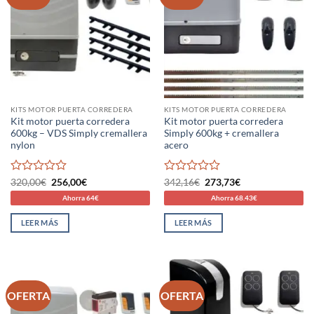
KITS MOTOR PUERTA CORREDERA
KITS MOTOR PUERTA CORREDERA
Kit motor puerta corredera
Kit motor puerta corredera
600kg – VDS Simply cremallera
Simply 600kg + cremallera
nylon
acero
Valorado
El
El
Valorado
El
El
320,00
€
256,00
€
342,16
€
273,73
€
precio
precio
precio
precio
con
con
Ahorra 64€
Ahorra 68.43€
original
actual
original
actual
0
0
era:
es:
era:
es:
de
de
320,00€.
256,00€.
342,16€.
273,73€.
LEER MÁS
LEER MÁS
5
5
OFERTA
OFERTA