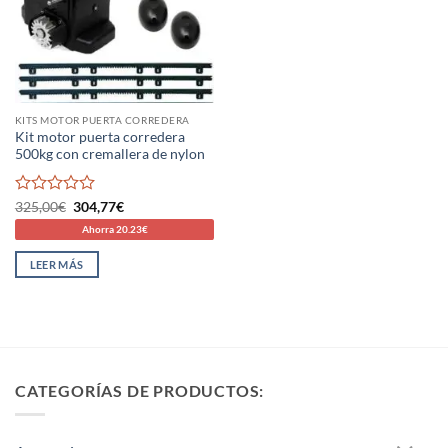
KITS MOTOR PUERTA CORREDERA
Kit motor puerta corredera
500kg con cremallera de nylon
Valorado
El
El
325,00
€
304,77
€
precio
precio
con
Ahorra 20.23€
original
actual
0
era:
es:
de
325,00€.
304,77€.
LEER MÁS
5
CATEGORÍAS DE PRODUCTOS: