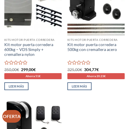
KITS MOTOR PUERTA CORREDERA
KITS MOTOR PUERTA CORREDERA
Kit motor puerta corredera
Kit motor puerta corredera
600kg – VDS Simply +
500kg con cremallera acero
cremallera nylon
Valorado
El
El
Valorado
El
El
350,00
€
299,00
€
325,00
€
304,77
€
precio
precio
precio
precio
con
con
Ahorra 51€
Ahorra 20.23€
original
actual
original
actual
0
0
era:
es:
era:
es:
de
de
350,00€.
299,00€.
325,00€.
304,77€.
LEER MÁS
LEER MÁS
5
5
OFERTA