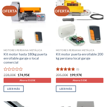
OFERTA
OFERTA
MOTORES PERSIANA METÁLICA
MOTORES PERSIANA METÁLICA
Kit motor hasta 180kg puerta
Kit motor puerta enrollable 200
enrollable garaje o local
kg persiana local garaje
comercial
(1)
Valorado
El
El
Valorado
El
El
228,00
€
174,95
€
205,00
€
199,97
€
precio
precio
precio
precio
con
con
5
de 5
Ahorra 53.05€
Ahorra 5.03€
original
actual
original
actual
0
era:
es:
era:
es:
de
228,00€.
174,95€.
205,00€.
199,97€.
LEER MÁS
LEER MÁS
5