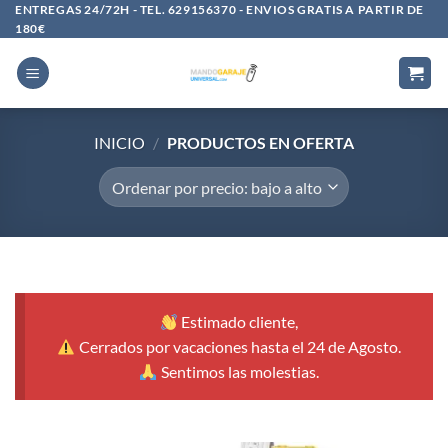
Saltar
ENTREGAS 24/72H - TEL. 629156370 - ENVIOS GRATIS A PARTIR DE
180€
al
contenido
INICIO
/
PRODUCTOS EN OFERTA
Estimado cliente,
Cerrados por vacaciones hasta el 24 de Agosto.
Sentimos las molestias.