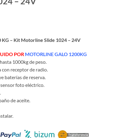
1024 – 24V
ecio
tual
KG – Kit Motorline Slide 1024 – 24V
:
1,89€.
TUIDO POR
MOTORLINE GALO 1200KG
hasta 1000kg de peso.
 con receptor de radio.
e baterías de reserva.
sensor foto eléctrico.
.
baño de aceite.
stalar.