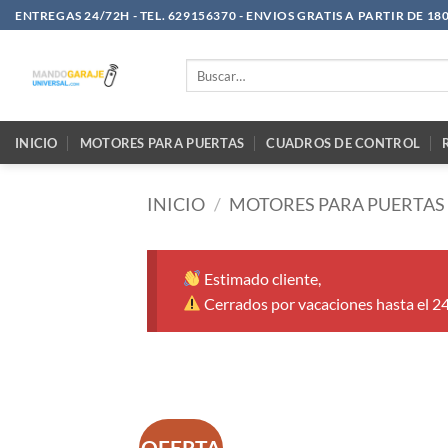
Saltar
ENTREGAS 24/72H - TEL. 629156370 - ENVIOS GRATIS A PARTIR DE 18
al
contenido
Buscar
por:
INICIO
MOTORES PARA PUERTAS
CUADROS DE CONTROL
INICIO
/
MOTORES PARA PUERTAS
Estimado cliente,
Cerrados por vacaciones hasta el 2
OFERTA