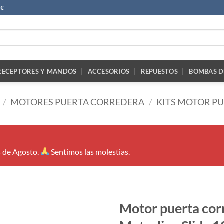
0€
RECEPTORES Y MANDOS
ACCESORIOS
REPUESTOS
BOMBAS D
/
MOTORES PUERTA CORREDERA
/
KITS MOTOR P
4 de Agosto.
Sentimos las molestias.
Motor puerta cor