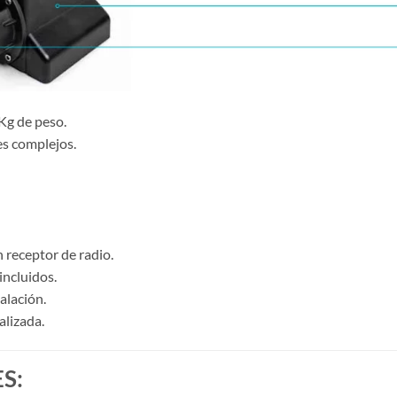
Kg de peso.
s complejos.
receptor de radio.
incluidos.
alación.
lizada.
S: