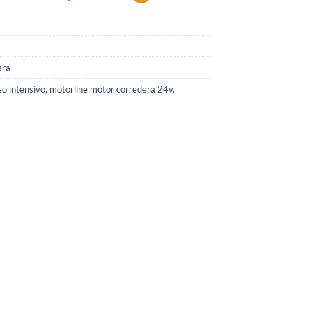
era
o intensivo
,
motorline motor corredera 24v
,