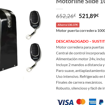
Motorline Slide 
El
El
652,26
521,89
€
€
precio
pr
Ahorra 130.37€
original
ac
Motor puerta corredera 1000 
era:
es
652,26€.
52
DESCATALOGADO – SUSTI
Motor corredera para puertas 
Central de control incorporada
Alimentación motor 24v, incluy
Incluye 2 mandos a distancia y 
Paro suave, antiaplastamiento
Uso intensivo. Refrigerado en 
Finales de carrera mecánicos.
Robusto, silencioso y fácil de in