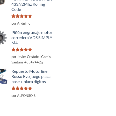
433,92Mhz Rolling
Code
Valorado
por Anónimo
con
5
de 5
Piñón engranaje motor
corredera VDS SIMPLY
M4
Valorado
por Javier Cristobal Gomis
con
5
de 5
Santana 48347442q
Repuesto Motorline
Rosso Evo juego placa
base + placa dígitos
Valorado
por ALFONSO 3.
con
5
de 5