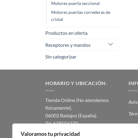
Motores puerta seccional
Motores puertas correderas de
cristal
Productos en oferta
Receptores y mandos
Sin categorizar
HORARIO Y UBICACIÓN:
IN
Tienda Online (No atendemos
Avis
físicamente).
Térm
06002 Badajoz (España).
Tel. 629156370.
Polí
instalmaticsur@gmail.com.
Valoramos tu privacidad
Polí