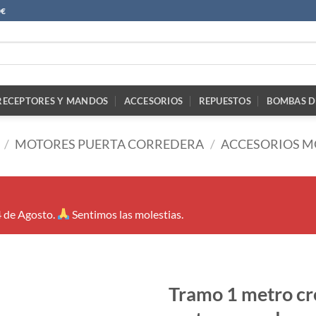
0€
RECEPTORES Y MANDOS
ACCESORIOS
REPUESTOS
BOMBAS D
/
MOTORES PUERTA CORREDERA
/
ACCESORIOS M
4 de Agosto.
Sentimos las molestias.
Tramo 1 metro cr