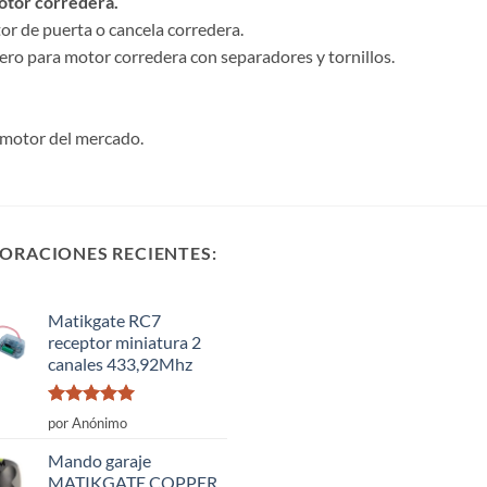
otor corredera.
r de puerta o cancela corredera.
ero para motor corredera con separadores y tornillos.
 motor del mercado.
ORACIONES RECIENTES:
Matikgate RC7
receptor miniatura 2
canales 433,92Mhz
Valorado
por Anónimo
con
5
de 5
Mando garaje
MATIKGATE COPPER