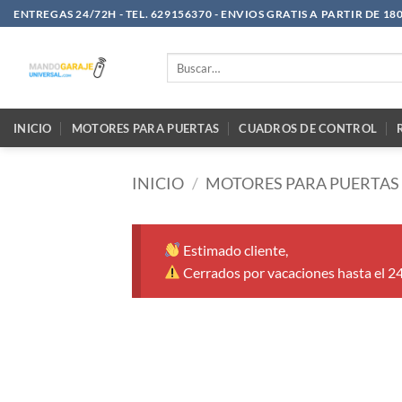
Saltar
ENTREGAS 24/72H - TEL. 629156370 - ENVIOS GRATIS A PARTIR DE 18
al
contenido
Buscar
por:
INICIO
MOTORES PARA PUERTAS
CUADROS DE CONTROL
INICIO
/
MOTORES PARA PUERTAS
Estimado cliente,
Cerrados por vacaciones hasta el 2