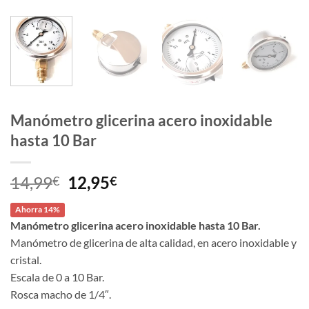
Manómetro glicerina acero inoxidable
hasta 10 Bar
El
El
14,99
12,95
€
€
precio
precio
Ahorra 14%
original
actual
Manómetro glicerina acero inoxidable hasta 10 Bar.
era:
es:
Manómetro de glicerina de alta calidad, en acero inoxidable y
14,99€.
12,95€.
cristal.
Escala de 0 a 10 Bar.
Rosca macho de 1/4″.