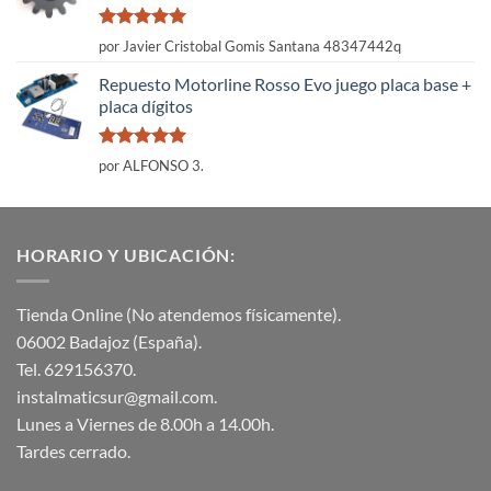
Valorado
por Javier Cristobal Gomis Santana 48347442q
con
5
de 5
Repuesto Motorline Rosso Evo juego placa base +
placa dígitos
Valorado
por ALFONSO 3.
con
5
de 5
HORARIO Y UBICACIÓN:
Tienda Online (No atendemos físicamente).
06002 Badajoz (España).
Tel. 629156370.
instalmaticsur@gmail.com.
Lunes a Viernes de 8.00h a 14.00h.
Tardes cerrado.