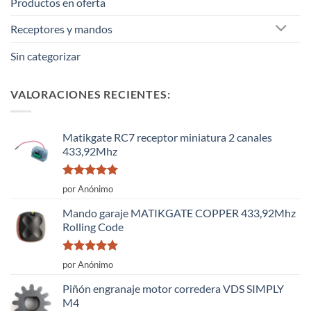
Productos en oferta
Receptores y mandos
Sin categorizar
VALORACIONES RECIENTES:
Matikgate RC7 receptor miniatura 2 canales
433,92Mhz
Valorado
por Anónimo
con
5
de 5
Mando garaje MATIKGATE COPPER 433,92Mhz
Rolling Code
Valorado
por Anónimo
con
5
de 5
Piñón engranaje motor corredera VDS SIMPLY
M4