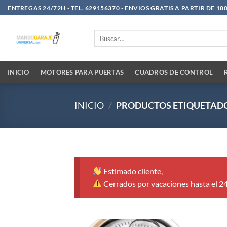
Saltar
ENTREGAS 24/72H - TEL. 629156370 - ENVIOS GRATIS A PARTIR DE 18
al
contenido
Buscar
por:
INICIO
MOTORES PARA PUERTAS
CUADROS DE CONTROL
INICIO
/
PRODUCTOS ETIQUETAD
Estimado cliente,
Cerrados por vacaciones hasta el 2