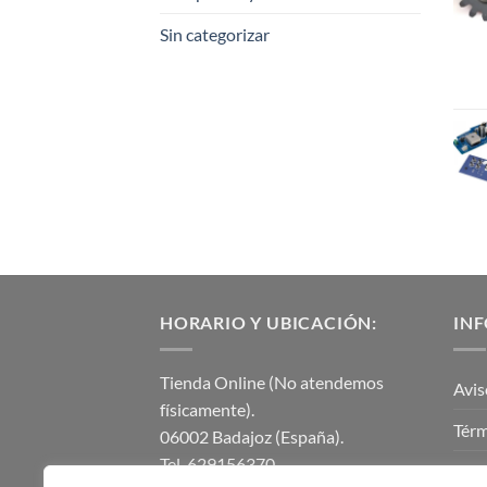
Sin categorizar
HORARIO Y UBICACIÓN:
IN
Tienda Online (No atendemos
Avis
físicamente).
Térm
06002 Badajoz (España).
Tel. 629156370.
Polí