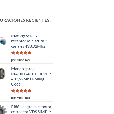
ORACIONES RECIENTES:
Matikgate RC7
receptor miniatura 2
canales 433,92Mhz
Valorado
por Anónimo
con
5
de 5
Mando garaje
MATIKGATE COPPER
433,92Mhz Rolling
Code
Valorado
por Anónimo
con
5
de 5
Piñón engranaje motor
corredera VDS SIMPLY