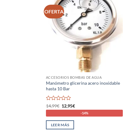
OFERTA
ACCESORIOS BOMBAS DE AGUA
Manómetro glicerina acero inoxidable
hasta 10 Bar
Valorado
El
El
14,99
€
12,95
€
precio
precio
con
-14%
original
actual
0
era:
es:
de
14,99€.
12,95€.
LEER MÁS
5