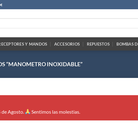
0€
RECEPTORES Y MANDOS
ACCESORIOS
REPUESTOS
BOMBAS D
OS “MANOMETRO INOXIDABLE”
4 de Agosto.
Sentimos las molestias.