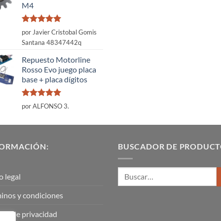
M4
Valorado
por Javier Cristobal Gomis
con
5
de 5
Santana 48347442q
Repuesto Motorline
Rosso Evo juego placa
base + placa dígitos
Valorado
por ALFONSO 3.
con
5
de 5
FORMACIÓN:
BUSCADOR DE PRODUCT
o legal
inos y condiciones
tica de privacidad