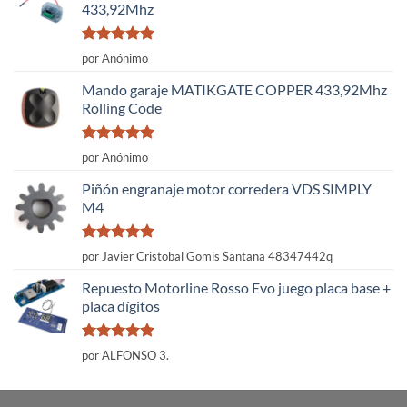
433,92Mhz
Valorado
por Anónimo
con
5
de 5
Mando garaje MATIKGATE COPPER 433,92Mhz
Rolling Code
Valorado
por Anónimo
con
5
de 5
Piñón engranaje motor corredera VDS SIMPLY
M4
Valorado
por Javier Cristobal Gomis Santana 48347442q
con
5
de 5
Repuesto Motorline Rosso Evo juego placa base +
placa dígitos
Valorado
por ALFONSO 3.
con
5
de 5