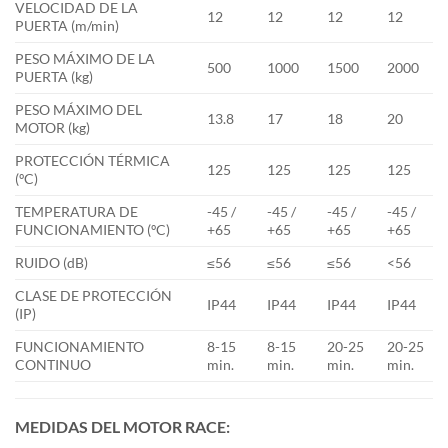
VELOCIDAD DE LA
12
12
12
12
PUERTA (m/min)
PESO MÁXIMO DE LA
500
1000
1500
2000
PUERTA (kg)
PESO MÁXIMO DEL
13.8
17
18
20
MOTOR (kg)
PROTECCIÓN TÉRMICA
125
125
125
125
(ºC)
TEMPERATURA DE
-45 /
-45 /
-45 /
-45 /
FUNCIONAMIENTO (ºC)
+65
+65
+65
+65
RUIDO (dB)
≤56
≤56
≤56
<56
CLASE DE PROTECCIÓN
IP44
IP44
IP44
IP44
(IP)
FUNCIONAMIENTO
8-15
8-15
20-25
20-25
CONTINUO
min.
min.
min.
min.
MEDIDAS DEL MOTOR RACE: