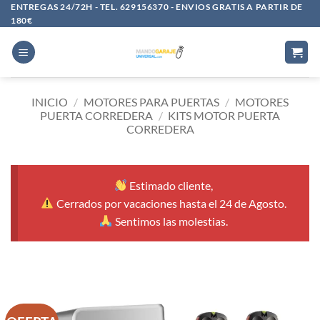
Saltar
ENTREGAS 24/72H - TEL. 629156370 - ENVIOS GRATIS A PARTIR DE
180€
al
contenido
INICIO
/
MOTORES PARA PUERTAS
/
MOTORES
PUERTA CORREDERA
/
KITS MOTOR PUERTA
CORREDERA
Estimado cliente,
Cerrados por vacaciones hasta el 24 de Agosto.
Sentimos las molestias.