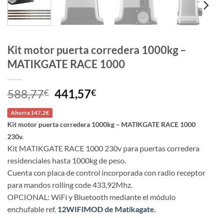
Kit motor puerta corredera 1000kg –
MATIKGATE RACE 1000
El
El
588,77
441,57
€
€
precio
precio
Ahorra 147.2€
original
actual
Kit motor puerta corredera 1000kg – MATIKGATE RACE 1000
era:
es:
230v.
588,77€.
441,57€.
Kit MATIKGATE RACE 1000 230v para puertas corredera
residenciales hasta 1000kg de peso.
Cuenta con placa de control incorporada con radio receptor
para mandos rolling code 433,92Mhz.
OPCIONAL: WiFi y Bluetooth mediante el módulo
enchufable ref.
12WIFIMOD de Matikagate.