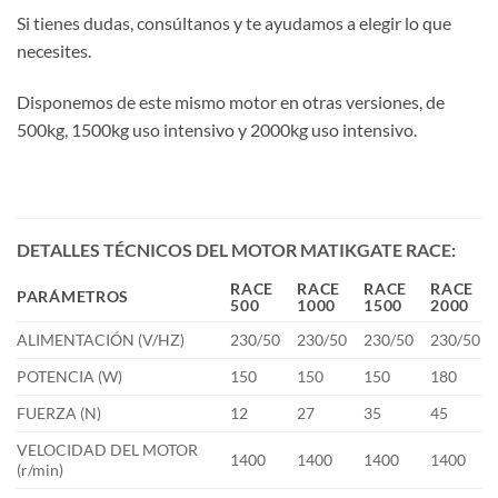
Si tienes dudas, consúltanos y te ayudamos a elegir lo que
necesites.
Disponemos de este mismo motor en otras versiones, de
500kg, 1500kg uso intensivo y 2000kg uso intensivo.
DETALLES TÉCNICOS DEL MOTOR MATIKGATE RACE:
RACE
RACE
RACE
RACE
PARÁMETROS
500
1000
1500
2000
ALIMENTACIÓN (V/HZ)
230/50
230/50
230/50
230/50
POTENCIA (W)
150
150
150
180
FUERZA (N)
12
27
35
45
VELOCIDAD DEL MOTOR
1400
1400
1400
1400
(r/min)