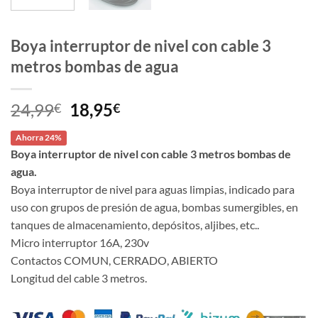
Boya interruptor de nivel con cable 3
metros bombas de agua
El
El
24,99
18,95
€
€
precio
precio
Ahorra 24%
original
actual
Boya interruptor de nivel con cable 3 metros bombas de
era:
es:
agua.
24,99€.
18,95€.
Boya interruptor de nivel para aguas limpias, indicado para
uso con grupos de presión de agua, bombas sumergibles, en
tanques de almacenamiento, depósitos, aljibes, etc..
Micro interruptor 16A, 230v
Contactos COMUN, CERRADO, ABIERTO
Longitud del cable 3 metros.