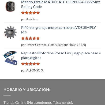
Mando garaje MATIKGATE COPPER 433,92Mhz
Rolling Code
Valorado
por Anónimo
con
5
de 5
Piñón engranaje motor corredera VDS SIMPLY
M4
Valorado
por Javier Cristobal Gomis Santana 48347442q
con
5
de 5
Repuesto Motorline Rosso Evo juego placa base +
placa dígitos
Valorado
por ALFONSO 3.
con
5
de 5
HORARIO Y UBICACIÓN:
Tienda Online (No atendemos físicamente).