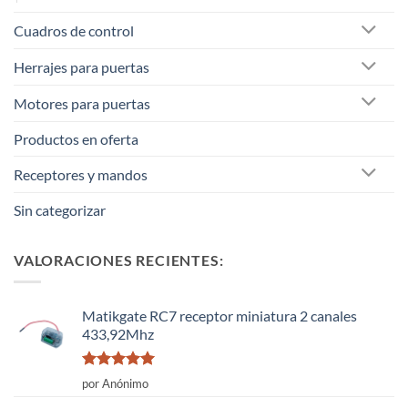
Cuadros de control
Herrajes para puertas
Motores para puertas
Productos en oferta
Receptores y mandos
Sin categorizar
VALORACIONES RECIENTES:
Matikgate RC7 receptor miniatura 2 canales
433,92Mhz
Valorado
por Anónimo
con
5
de 5