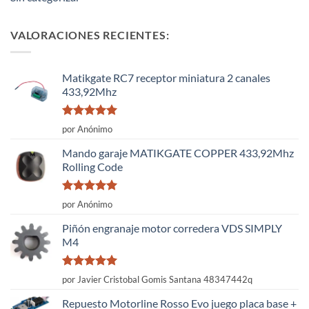
VALORACIONES RECIENTES:
Matikgate RC7 receptor miniatura 2 canales
433,92Mhz
Valorado
por Anónimo
con
5
de 5
Mando garaje MATIKGATE COPPER 433,92Mhz
Rolling Code
Valorado
por Anónimo
con
5
de 5
Piñón engranaje motor corredera VDS SIMPLY
M4
Valorado
por Javier Cristobal Gomis Santana 48347442q
con
5
de 5
Repuesto Motorline Rosso Evo juego placa base +