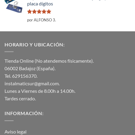
placa dígitos
Valorado
por ALFONSO 3.
con
5
de 5
HORARIO Y UBICACIÓN:
Tienda Online (No atendemos físicamente).
06002 Badajoz (España).
Tel. 629156370.
instalmaticsur@gmail.com.
Lunes a Viernes de 8.00h a 14.00h.
Tardes cerrado.
INFORMACIÓN:
Aviso legal