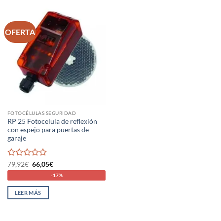
OFERTA
FOTOCÉLULAS SEGURIDAD
RP 25 Fotocelula de reflexión
con espejo para puertas de
garaje
Valorado
El
El
79,92
€
66,05
€
precio
precio
con
-17%
original
actual
0
era:
es:
de
79,92€.
66,05€.
LEER MÁS
5