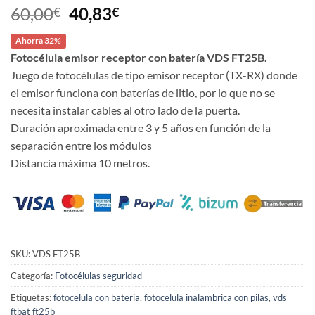
El
El
60,00
40,83
€
€
precio
precio
Ahorra 32%
original
actual
Fotocélula emisor receptor con batería VDS FT25B.
era:
es:
Juego de fotocélulas de tipo emisor receptor (TX-RX) donde
60,00€.
40,83€.
el emisor funciona con baterías de litio, por lo que no se
necesita instalar cables al otro lado de la puerta.
Duración aproximada entre 3 y 5 años en función de la
separación entre los módulos
Distancia máxima 10 metros.
SKU:
VDS FT25B
Categoría:
Fotocélulas seguridad
Etiquetas:
fotocelula con bateria
,
fotocelula inalambrica con pilas
,
vds
ftbat ft25b