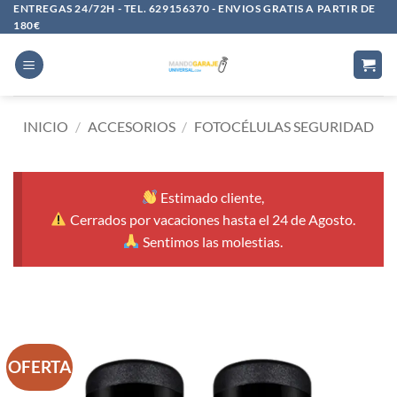
Saltar
ENTREGAS 24/72H - TEL. 629156370 - ENVIOS GRATIS A PARTIR DE
180€
al
contenido
INICIO
/
ACCESORIOS
/
FOTOCÉLULAS SEGURIDAD
Estimado cliente,
Cerrados por vacaciones hasta el 24 de Agosto.
Sentimos las molestias.
OFERTA