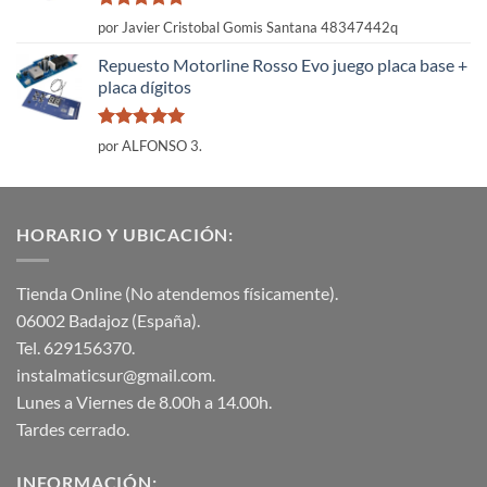
Valorado
por Javier Cristobal Gomis Santana 48347442q
con
5
de 5
Repuesto Motorline Rosso Evo juego placa base +
placa dígitos
Valorado
por ALFONSO 3.
con
5
de 5
HORARIO Y UBICACIÓN:
Tienda Online (No atendemos físicamente).
06002 Badajoz (España).
Tel. 629156370.
instalmaticsur@gmail.com.
Lunes a Viernes de 8.00h a 14.00h.
Tardes cerrado.
INFORMACIÓN: