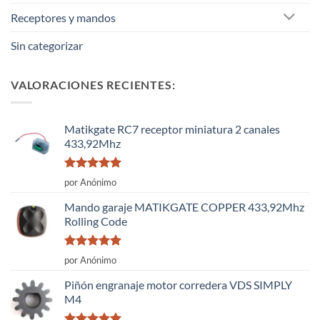
Receptores y mandos
Sin categorizar
VALORACIONES RECIENTES:
Matikgate RC7 receptor miniatura 2 canales
433,92Mhz
Valorado
por Anónimo
con
5
de 5
Mando garaje MATIKGATE COPPER 433,92Mhz
Rolling Code
Valorado
por Anónimo
con
5
de 5
Piñón engranaje motor corredera VDS SIMPLY
M4