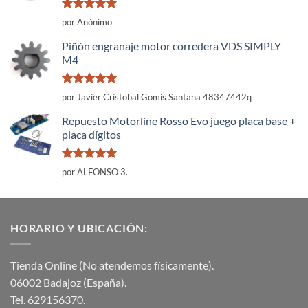
Valorado
por Anónimo
con
5
de 5
Piñón engranaje motor corredera VDS SIMPLY
M4
Valorado
por Javier Cristobal Gomis Santana 48347442q
con
5
de 5
Repuesto Motorline Rosso Evo juego placa base +
placa dígitos
Valorado
por ALFONSO 3.
con
5
de 5
HORARIO Y UBICACIÓN:
Tienda Online (No atendemos físicamente).
06002 Badajoz (España).
Tel. 629156370.