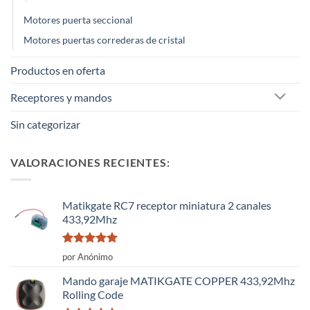
Motores puerta seccional
Motores puertas correderas de cristal
Productos en oferta
Receptores y mandos
Sin categorizar
VALORACIONES RECIENTES:
Matikgate RC7 receptor miniatura 2 canales
433,92Mhz
Valorado
por Anónimo
con
5
de 5
Mando garaje MATIKGATE COPPER 433,92Mhz
Rolling Code