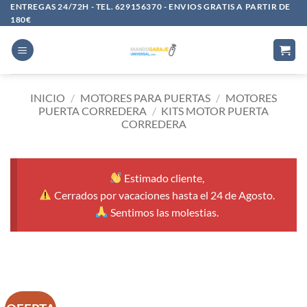
Saltar
ENTREGAS 24/72H - TEL. 629156370 - ENVIOS GRATIS A PARTIR DE
180€
al
contenido
INICIO
/
MOTORES PARA PUERTAS
/
MOTORES
PUERTA CORREDERA
/
KITS MOTOR PUERTA
CORREDERA
Estimado cliente,
Cerrados por vacaciones hasta el 24 de Agosto.
Sentimos las molestias.