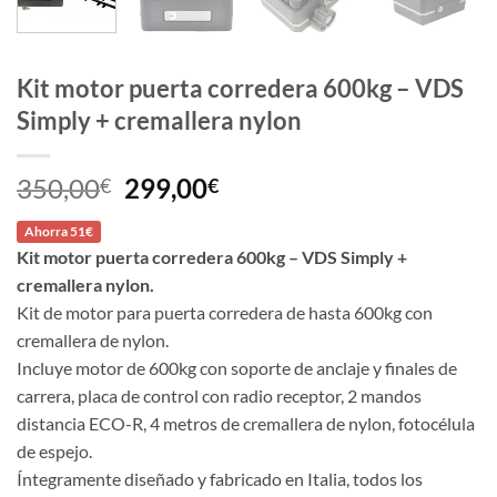
Kit motor puerta corredera 600kg – VDS
Simply + cremallera nylon
El
El
350,00
299,00
€
€
precio
precio
Ahorra 51€
original
actual
Kit motor puerta corredera 600kg – VDS Simply +
era:
es:
cremallera nylon.
350,00€.
299,00€.
Kit de motor para puerta corredera de hasta 600kg con
cremallera de nylon.
Incluye motor de 600kg con soporte de anclaje y finales de
carrera, placa de control con radio receptor, 2 mandos
distancia ECO-R, 4 metros de cremallera de nylon, fotocélula
de espejo.
Íntegramente diseñado y fabricado en Italia, todos los