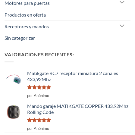
Motores para puertas
Productos en oferta
Receptores y mandos
Sin categorizar
VALORACIONES RECIENTES:
Matikgate RC7 receptor miniatura 2 canales
433,92Mhz
Valorado
por Anónimo
con
5
de 5
Mando garaje MATIKGATE COPPER 433,92Mhz
Rolling Code
Valorado
por Anónimo
con
5
de 5