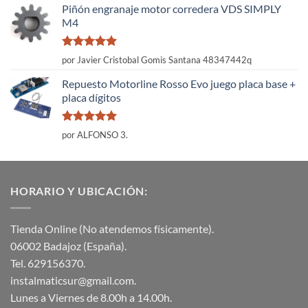
Piñón engranaje motor corredera VDS SIMPLY
M4
Valorado
por Javier Cristobal Gomis Santana 48347442q
con
5
de 5
Repuesto Motorline Rosso Evo juego placa base +
placa dígitos
Valorado
por ALFONSO 3.
con
5
de 5
HORARIO Y UBICACIÓN:
Tienda Online (No atendemos físicamente).
06002 Badajoz (España).
Tel. 629156370.
instalmaticsur@gmail.com.
Lunes a Viernes de 8.00h a 14.00h.