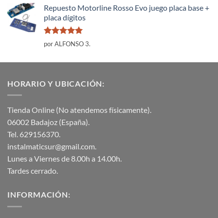
Repuesto Motorline Rosso Evo juego placa base +
placa dígitos
Valorado
por ALFONSO 3.
con
5
de 5
HORARIO Y UBICACIÓN:
Tienda Online (No atendemos físicamente).
06002 Badajoz (España).
Tel. 629156370.
instalmaticsur@gmail.com.
Lunes a Viernes de 8.00h a 14.00h.
Tardes cerrado.
INFORMACIÓN: