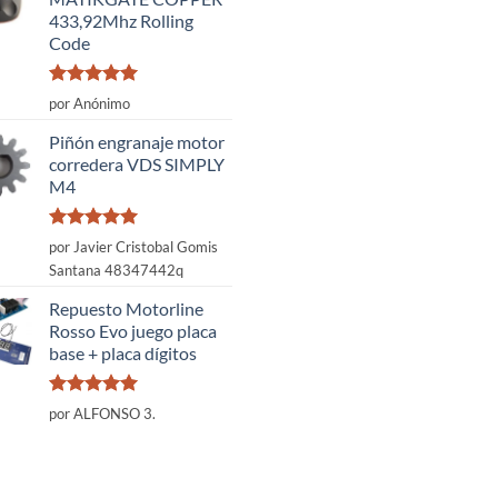
433,92Mhz Rolling
Code
Valorado
por Anónimo
con
5
de 5
Piñón engranaje motor
corredera VDS SIMPLY
M4
Valorado
por Javier Cristobal Gomis
con
5
de 5
Santana 48347442q
Repuesto Motorline
Rosso Evo juego placa
base + placa dígitos
Valorado
por ALFONSO 3.
con
5
de 5