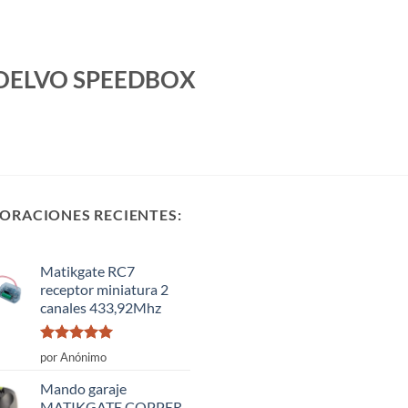
OELVO SPEEDBOX
ORACIONES RECIENTES:
Matikgate RC7
receptor miniatura 2
canales 433,92Mhz
Valorado
por Anónimo
con
5
de 5
Mando garaje
MATIKGATE COPPER