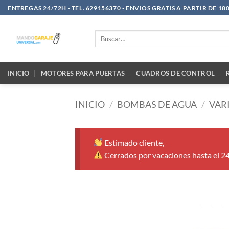
Saltar
ENTREGAS 24/72H - TEL. 629156370 - ENVIOS GRATIS A PARTIR DE 18
al
contenido
Buscar
por:
INICIO
MOTORES PARA PUERTAS
CUADROS DE CONTROL
INICIO
/
BOMBAS DE AGUA
/
VAR
Estimado cliente,
Cerrados por vacaciones hasta el 2