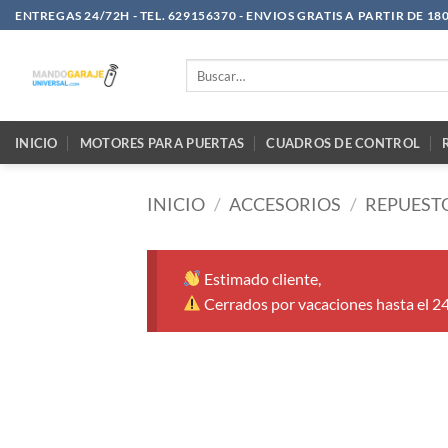
Saltar
ENTREGAS 24/72H - TEL. 629156370 - ENVIOS GRATIS A PARTIR DE 18
al
contenido
Buscar
por:
INICIO
MOTORES PARA PUERTAS
CUADROS DE CONTROL
INICIO
/
ACCESORIOS
/
REPUEST
Estimado cliente,
Cerrados por vacaciones hasta el 2