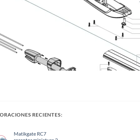
ORACIONES RECIENTES:
Matikgate RC7
receptor miniatura 2