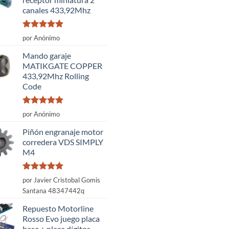
canales 433,92Mhz
Valorado
por Anónimo
con
5
de 5
Mando garaje
MATIKGATE COPPER
433,92Mhz Rolling
Code
Valorado
por Anónimo
con
5
de 5
Piñón engranaje motor
corredera VDS SIMPLY
M4
Valorado
por Javier Cristobal Gomis
con
5
de 5
Santana 48347442q
Repuesto Motorline
Rosso Evo juego placa
base + placa dígitos