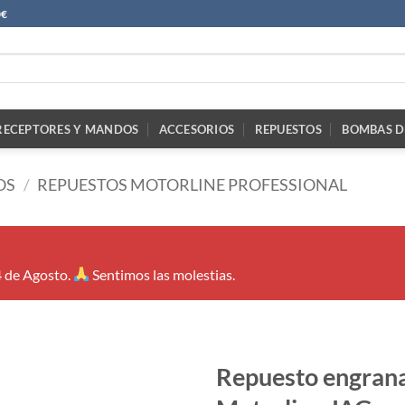
0€
RECEPTORES Y MANDOS
ACCESORIOS
REPUESTOS
BOMBAS D
OS
/
REPUESTOS MOTORLINE PROFESSIONAL
4 de Agosto.
Sentimos las molestias.
Repuesto engrana