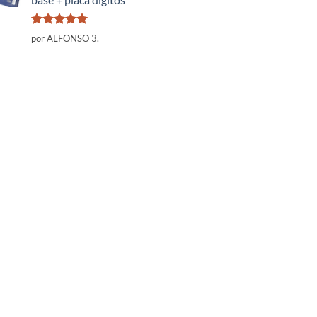
Valorado
por ALFONSO 3.
con
5
de 5