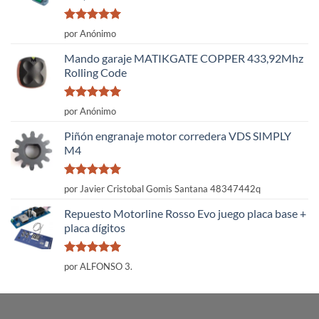
Valorado
por Anónimo
con
5
de 5
Mando garaje MATIKGATE COPPER 433,92Mhz
Rolling Code
Valorado
por Anónimo
con
5
de 5
Piñón engranaje motor corredera VDS SIMPLY
M4
Valorado
por Javier Cristobal Gomis Santana 48347442q
con
5
de 5
Repuesto Motorline Rosso Evo juego placa base +
placa dígitos
Valorado
por ALFONSO 3.
con
5
de 5