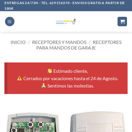
Saltar
ENTREGAS 24/72H - TEL. 629156370 - ENVIOS GRATIS A PARTIR DE
180€
al
contenido
INICIO
/
RECEPTORES Y MANDOS
/
RECEPTORES
PARA MANDOS DE GARAJE
Estimado cliente,
Cerrados por vacaciones hasta el 24 de Agosto.
Sentimos las molestias.