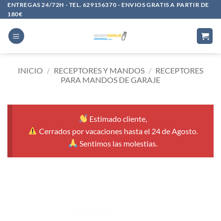
Saltar
ENTREGAS 24/72H - TEL. 629156370 - ENVIOS GRATIS A PARTIR DE
180€
al
contenido
INICIO
/
RECEPTORES Y MANDOS
/
RECEPTORES
PARA MANDOS DE GARAJE
Estimado cliente,
Cerrados por vacaciones hasta el 24 de Agosto.
Sentimos las molestias.