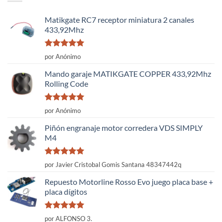
Matikgate RC7 receptor miniatura 2 canales
433,92Mhz
Valorado
por Anónimo
con
5
de 5
Mando garaje MATIKGATE COPPER 433,92Mhz
Rolling Code
Valorado
por Anónimo
con
5
de 5
Piñón engranaje motor corredera VDS SIMPLY
M4
Valorado
por Javier Cristobal Gomis Santana 48347442q
con
5
de 5
Repuesto Motorline Rosso Evo juego placa base +
placa dígitos
Valorado
por ALFONSO 3.