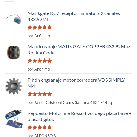
Matikgate RC7 receptor miniatura 2 canales
433,92Mhz
Valorado
por Anónimo
con
5
de 5
Mando garaje MATIKGATE COPPER 433,92Mhz
Rolling Code
Valorado
por Anónimo
con
5
de 5
Piñón engranaje motor corredera VDS SIMPLY
M4
Valorado
por Javier Cristobal Gomis Santana 48347442q
con
5
de 5
Repuesto Motorline Rosso Evo juego placa base +
placa dígitos
Valorado
por ALFONSO 3.