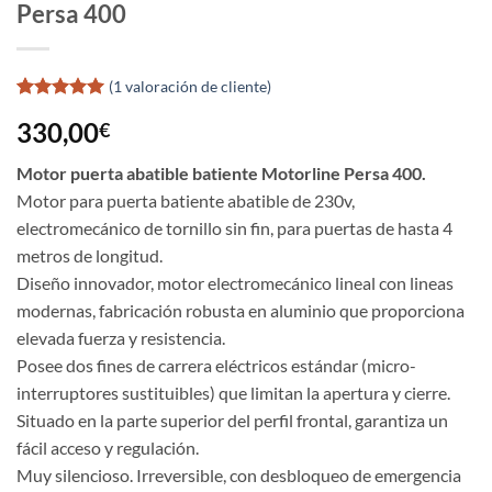
Persa 400
(
1
valoración de cliente)
Valorado
1
330,00
€
con
5
de 5
en base a
valoración
Motor puerta abatible batiente Motorline Persa 400.
de un
Motor para puerta batiente abatible de 230v,
cliente
electromecánico de tornillo sin fin, para puertas de hasta 4
metros de longitud.
Diseño innovador, motor electromecánico lineal con lineas
modernas, fabricación robusta en aluminio que proporciona
elevada fuerza y resistencia.
Posee dos fines de carrera eléctricos estándar (micro-
interruptores sustituibles) que limitan la apertura y cierre.
Situado en la parte superior del perfil frontal, garantiza un
fácil acceso y regulación.
Muy silencioso. Irreversible, con desbloqueo de emergencia