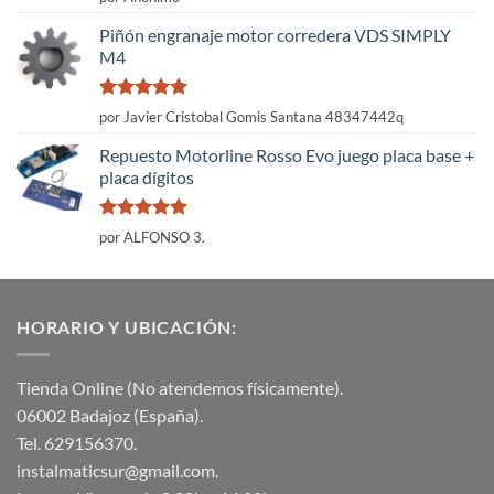
con
5
de 5
Piñón engranaje motor corredera VDS SIMPLY
M4
Valorado
por Javier Cristobal Gomis Santana 48347442q
con
5
de 5
Repuesto Motorline Rosso Evo juego placa base +
placa dígitos
Valorado
por ALFONSO 3.
con
5
de 5
HORARIO Y UBICACIÓN:
Tienda Online (No atendemos físicamente).
06002 Badajoz (España).
Tel. 629156370.
instalmaticsur@gmail.com.