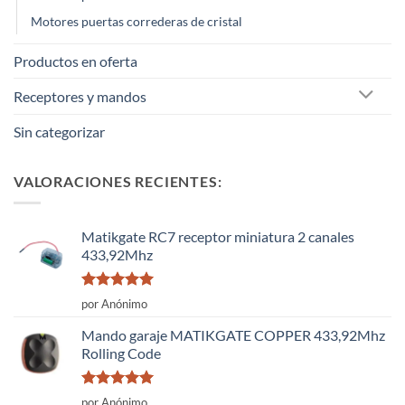
Motores puertas correderas de cristal
Productos en oferta
Receptores y mandos
Sin categorizar
VALORACIONES RECIENTES:
Matikgate RC7 receptor miniatura 2 canales
433,92Mhz
Valorado
por Anónimo
con
5
de 5
Mando garaje MATIKGATE COPPER 433,92Mhz
Rolling Code
Valorado
por Anónimo