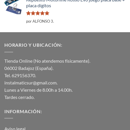
placa dígitos
Valorado
por ALFONSO 3.
con
5
de 5
HORARIO Y UBICACIÓN:
Tienda Online (No atendemos físicamente).
06002 Badajoz (España).
Tel. 629156370.
instalmaticsur@gmail.com.
Lunes a Viernes de 8.00h a 14.00h.
Tardes cerrado.
INFORMACIÓN:
Aviso legal