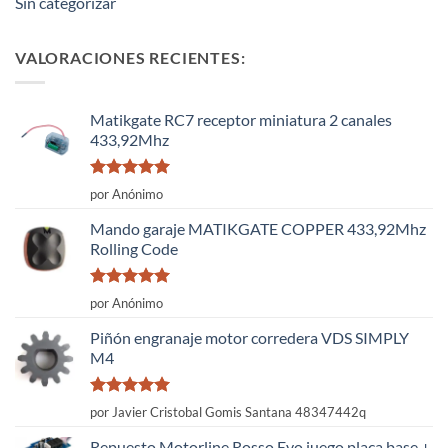
Sin categorizar
VALORACIONES RECIENTES:
Matikgate RC7 receptor miniatura 2 canales
433,92Mhz
Valorado
por Anónimo
con
5
de 5
Mando garaje MATIKGATE COPPER 433,92Mhz
Rolling Code
Valorado
por Anónimo
con
5
de 5
Piñón engranaje motor corredera VDS SIMPLY
M4
Valorado
por Javier Cristobal Gomis Santana 48347442q
con
5
de 5
Repuesto Motorline Rosso Evo juego placa base +