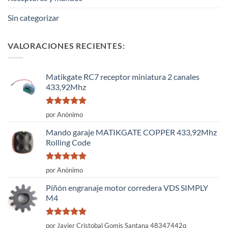
Sin categorizar
VALORACIONES RECIENTES:
Matikgate RC7 receptor miniatura 2 canales
433,92Mhz
Valorado
por Anónimo
con
5
de 5
Mando garaje MATIKGATE COPPER 433,92Mhz
Rolling Code
Valorado
por Anónimo
con
5
de 5
Piñón engranaje motor corredera VDS SIMPLY
M4
Valorado
por Javier Cristobal Gomis Santana 48347442q