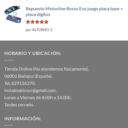
con
5
de 5
Repuesto Motorline Rosso Evo juego placa base +
placa dígitos
Valorado
por ALFONSO 3.
con
5
de 5
HORARIO Y UBICACIÓN:
Tienda Online (No atendemos físicamente).
06002 Badajoz (España).
Tel. 629156370.
instalmaticsur@gmail.com.
Lunes a Viernes de 8.00h a 14.00h.
Tardes cerrado.
INFORMACIÓN: