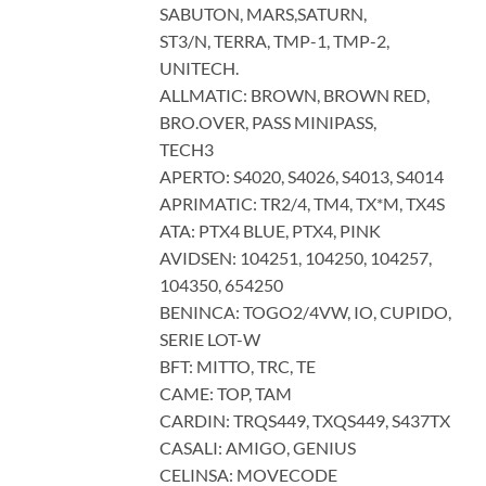
SABUTON, MARS,SATURN,
ST3/N, TERRA, TMP-1, TMP-2,
UNITECH.
ALLMATIC: BROWN, BROWN RED,
BRO.OVER, PASS MINIPASS,
TECH3
APERTO: S4020, S4026, S4013, S4014
APRIMATIC: TR2/4, TM4, TX*M, TX4S
ATA: PTX4 BLUE, PTX4, PINK
AVIDSEN: 104251, 104250, 104257,
104350, 654250
BENINCA: TOGO2/4VW, IO, CUPIDO,
SERIE LOT-W
BFT: MITTO, TRC, TE
CAME: TOP, TAM
CARDIN: TRQS449, TXQS449, S437TX
CASALI: AMIGO, GENIUS
CELINSA: MOVECODE