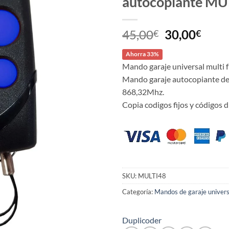
autocopiante MU
El
El
45,00
30,00
€
€
precio
prec
Ahorra 33%
original
actu
Mando garaje universal multi
era:
es:
Mando garaje autocopiante de 
45,00€.
30,0
868,32Mhz.
Copia codigos fijos y códigos d
SKU:
MULTI48
Categoría:
Mandos de garaje univers
Duplicoder