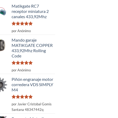
Matikgate RC7
receptor miniatura 2
canales 433,92Mhz
Valorado
por Anónimo
con
5
de 5
Mando garaje
MATIKGATE COPPER
433,92Mhz Rolling
Code
Valorado
por Anónimo
con
5
de 5
Piñón engranaje motor
corredera VDS SIMPLY
M4
Valorado
por Javier Cristobal Gomis
con
5
de 5
Santana 48347442q