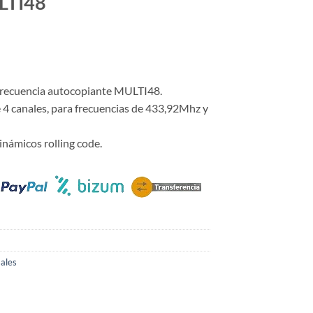
LTI48
io
al
 frecuencia autocopiante MULTI48.
4 canales, para frecuencias de 433,92Mhz y
0€.
inámicos rolling code.
ales