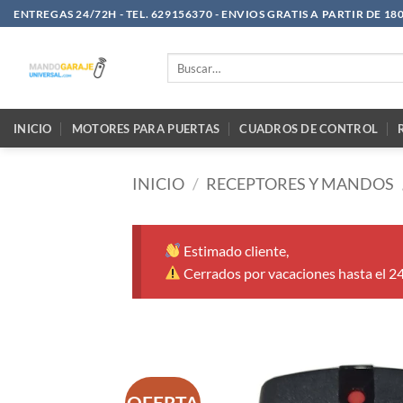
Saltar
ENTREGAS 24/72H - TEL. 629156370 - ENVIOS GRATIS A PARTIR DE 18
al
contenido
Buscar
por:
INICIO
MOTORES PARA PUERTAS
CUADROS DE CONTROL
INICIO
/
RECEPTORES Y MANDOS
Estimado cliente,
Cerrados por vacaciones hasta el 2
OFERTA