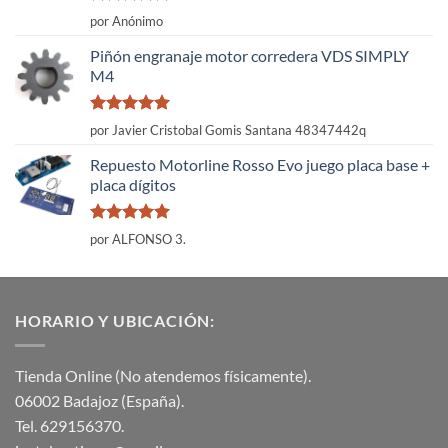
Valorado
por Anónimo
con
5
de 5
Piñón engranaje motor corredera VDS SIMPLY
M4
Valorado
por Javier Cristobal Gomis Santana 48347442q
con
5
de 5
Repuesto Motorline Rosso Evo juego placa base +
placa dígitos
Valorado
por ALFONSO 3.
con
5
de 5
HORARIO Y UBICACIÓN:
Tienda Online (No atendemos físicamente).
06002 Badajoz (España).
Tel. 629156370.