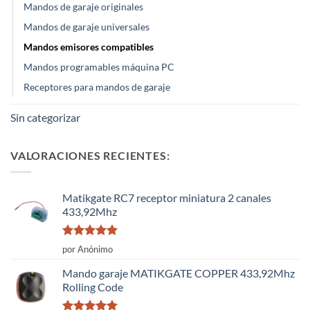
Mandos de garaje originales
Mandos de garaje universales
Mandos emisores compatibles
Mandos programables máquina PC
Receptores para mandos de garaje
Sin categorizar
VALORACIONES RECIENTES:
Matikgate RC7 receptor miniatura 2 canales
433,92Mhz
Valorado
por Anónimo
con
5
de 5
Mando garaje MATIKGATE COPPER 433,92Mhz
Rolling Code