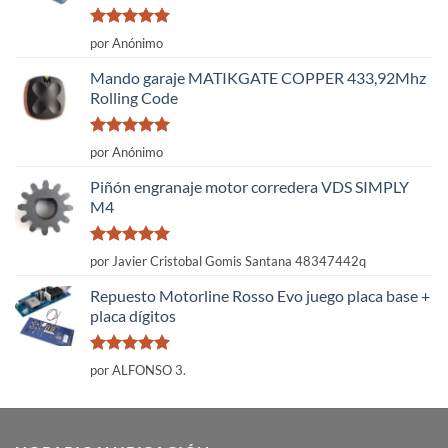
Valorado
por Anónimo
con
5
de 5
Mando garaje MATIKGATE COPPER 433,92Mhz
Rolling Code
Valorado
por Anónimo
con
5
de 5
Piñón engranaje motor corredera VDS SIMPLY
M4
Valorado
por Javier Cristobal Gomis Santana 48347442q
con
5
de 5
Repuesto Motorline Rosso Evo juego placa base +
placa dígitos
Valorado
por ALFONSO 3.
con
5
de 5