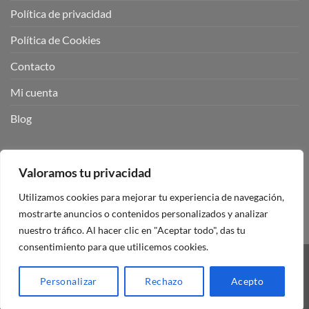
Política de privacidad
Política de Cookies
Contacto
Mi cuenta
Blog
BUSCADOR DE PRODUCTOS:
Valoramos tu privacidad
Utilizamos cookies para mejorar tu experiencia de navegación,
mostrarte anuncios o contenidos personalizados y analizar
nuestro tráfico. Al hacer clic en "Aceptar todo", das tu
consentimiento para que utilicemos cookies.
Visa
PayPal
Stripe
MasterCard
Personalizar
Rechazo
Acepto
Copyright 2026 ©
Mando Garaje Universal Tienda Online España.