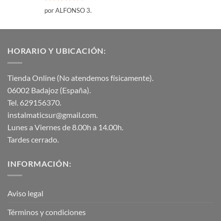
Valorado
por ALFONSO 3.
con
5
de 5
HORARIO Y UBICACIÓN:
Tienda Online (No atendemos físicamente).
06002 Badajoz (España).
Tel. 629156370.
instalmaticsur@gmail.com.
Lunes a Viernes de 8.00h a 14.00h.
Tardes cerrado.
INFORMACIÓN:
Aviso legal
Términos y condiciones