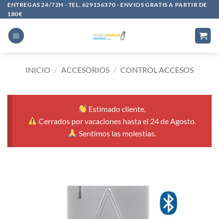
Saltar
ENTREGAS 24/72H - TEL. 629156370 - ENVIOS GRATIS A PARTIR DE
180€
al
contenido
INICIO
/
ACCESORIOS
/
CONTROL ACCESOS
Estimado cliente,
Cerrados por vacaciones hasta el 24 de Agosto.
Sentimos las molestias.