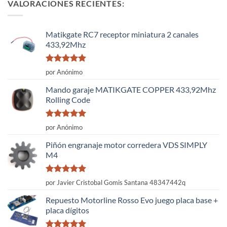
VALORACIONES RECIENTES:
Matikgate RC7 receptor miniatura 2 canales
433,92Mhz
Valorado
por Anónimo
con
5
de 5
Mando garaje MATIKGATE COPPER 433,92Mhz
Rolling Code
Valorado
por Anónimo
con
5
de 5
Piñón engranaje motor corredera VDS SIMPLY
M4
Valorado
por Javier Cristobal Gomis Santana 48347442q
con
5
de 5
Repuesto Motorline Rosso Evo juego placa base +
placa dígitos