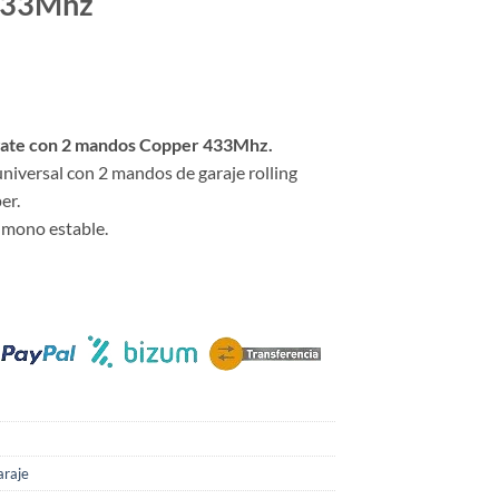
433Mhz
io
al
kgate con 2 mandos Copper 433Mhz.
universal con 2 mandos de garaje rolling
0€.
er.
 mono estable.
araje