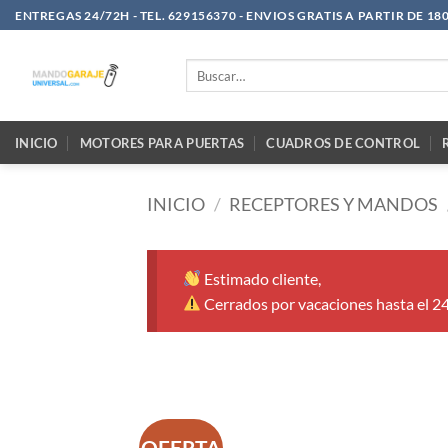
Saltar
ENTREGAS 24/72H - TEL. 629156370 - ENVIOS GRATIS A PARTIR DE 18
al
contenido
Buscar
por:
INICIO
MOTORES PARA PUERTAS
CUADROS DE CONTROL
INICIO
/
RECEPTORES Y MANDOS
Estimado cliente,
Cerrados por vacaciones hasta el 2
OFERTA