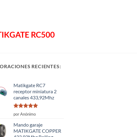
IKGATE RC500
ORACIONES RECIENTES:
Matikgate RC7
receptor miniatura 2
canales 433,92Mhz
Valorado
por Anónimo
con
5
de 5
Mando garaje
MATIKGATE COPPER
433,92Mhz Rolling