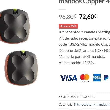
mandos Copper 
El
El
96,80
72,60
€
€
precio
prec
Ahorra 25%
original
actu
Kit receptor 2 canales Mati
era:
es:
Kit de radio receptor exterior 
96,80€.
72,6
code 433,92Mhz modelo Copp
Dispone de 2 canales NO / NC
Memoria para 500 mandos.
Alimentación 12/24v.
SKU:
RC500+2-COOPER
Categoría:
Kits receptor y mandos g