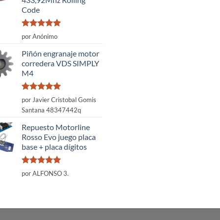
Code
Valorado
por Anónimo
con
5
de 5
Piñón engranaje motor
corredera VDS SIMPLY
M4
Valorado
por Javier Cristobal Gomis
con
5
de 5
Santana 48347442q
Repuesto Motorline
Rosso Evo juego placa
base + placa dígitos
Valorado
por ALFONSO 3.
con
5
de 5