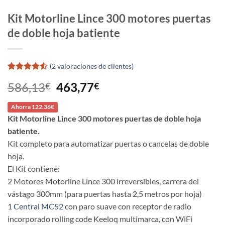
Kit Motorline Lince 300 motores puertas
de doble hoja batiente
(
2
valoraciones de clientes)
Valorado
2
El
El
586,13
463,77
€
€
con
4.5
de 5 en
precio
precio
base a
Ahorra 122.36€
original
actual
valoraciones
Kit Motorline Lince 300 motores puertas de doble hoja
de clientes
era:
es:
batiente.
586,13€.
463,77€.
Kit completo para automatizar puertas o cancelas de doble
hoja.
El Kit contiene:
2 Motores Motorline Lince 300 irreversibles, carrera del
vástago 300mm (para puertas hasta 2,5 metros por hoja)
1
Central MC52
con paro suave con receptor de radio
incorporado rolling code Keeloq multimarca, con WiFi