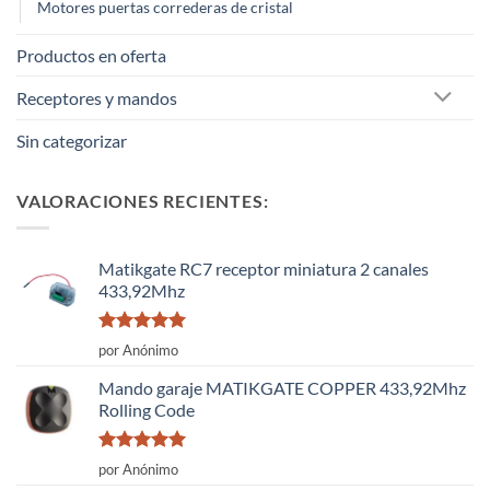
Motores puertas correderas de cristal
Productos en oferta
Receptores y mandos
Sin categorizar
VALORACIONES RECIENTES:
Matikgate RC7 receptor miniatura 2 canales
433,92Mhz
Valorado
por Anónimo
con
5
de 5
Mando garaje MATIKGATE COPPER 433,92Mhz
Rolling Code
Valorado
por Anónimo
con
5
de 5