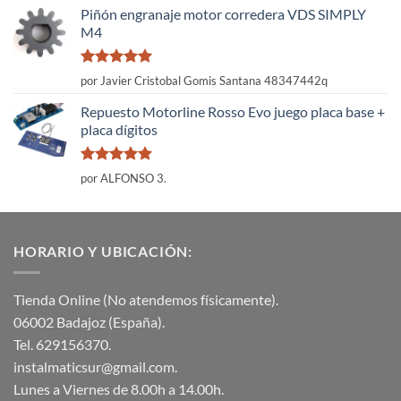
Piñón engranaje motor corredera VDS SIMPLY
M4
Valorado
por Javier Cristobal Gomis Santana 48347442q
con
5
de 5
Repuesto Motorline Rosso Evo juego placa base +
placa dígitos
Valorado
por ALFONSO 3.
con
5
de 5
HORARIO Y UBICACIÓN:
Tienda Online (No atendemos físicamente).
06002 Badajoz (España).
Tel. 629156370.
instalmaticsur@gmail.com.
Lunes a Viernes de 8.00h a 14.00h.