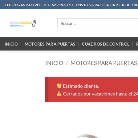
Saltar
ENTREGAS 24/72H - TEL. 629156370 - ENVIOS GRATIS A PARTIR DE 18
al
contenido
Buscar
por:
INICIO
MOTORES PARA PUERTAS
CUADROS DE CONTROL
INICIO
/
MOTORES PARA PUERTAS
Estimado cliente,
Cerrados por vacaciones hasta el 2