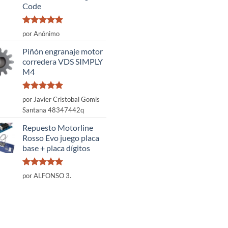
Code
Valorado
por Anónimo
con
5
de 5
Piñón engranaje motor
corredera VDS SIMPLY
M4
Valorado
por Javier Cristobal Gomis
con
5
de 5
Santana 48347442q
Repuesto Motorline
Rosso Evo juego placa
base + placa dígitos
Valorado
por ALFONSO 3.
con
5
de 5