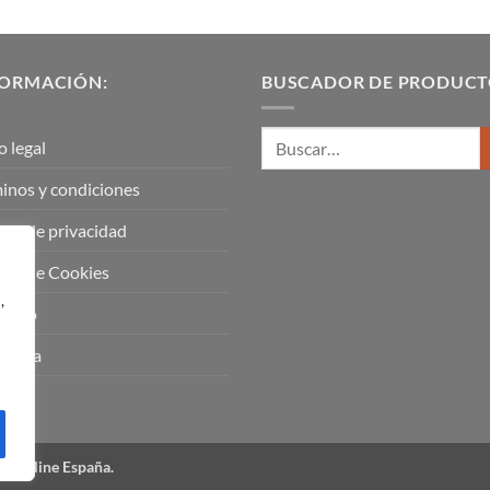
FORMACIÓN:
BUSCADOR DE PRODUCT
o legal
inos y condiciones
tica de privacidad
tica de Cookies
,
tacto
uenta
a Online España.