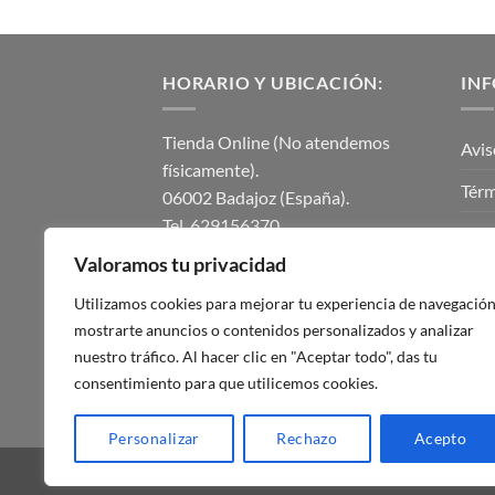
HORARIO Y UBICACIÓN:
IN
Tienda Online (No atendemos
Avis
físicamente).
Térm
06002 Badajoz (España).
Tel. 629156370.
Polí
instalmaticsur@gmail.com.
Valoramos tu privacidad
Polí
Lunes a Viernes de 8.00h a 14.00h.
Utilizamos cookies para mejorar tu experiencia de navegación
Tardes cerrado.
Con
mostrarte anuncios o contenidos personalizados y analizar
nuestro tráfico. Al hacer clic en "Aceptar todo", das tu
Mi c
consentimiento para que utilicemos cookies.
Blog
Personalizar
Rechazo
Acepto
Copyright 2026 ©
Mando Garaje Universal Tiend