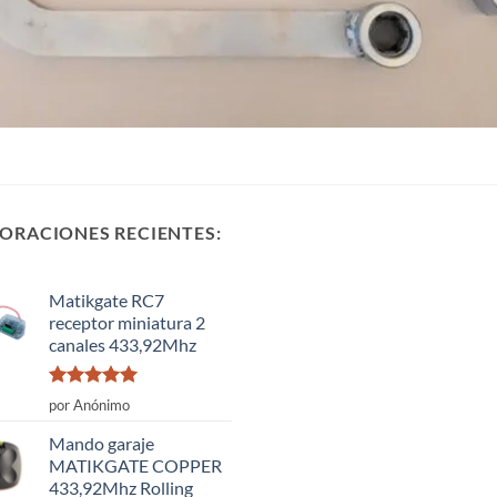
ORACIONES RECIENTES:
Matikgate RC7
receptor miniatura 2
canales 433,92Mhz
Valorado
por Anónimo
con
5
de 5
Mando garaje
MATIKGATE COPPER
433,92Mhz Rolling