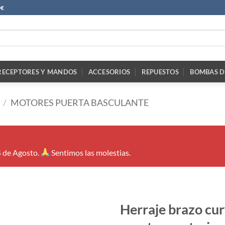
0€
RECEPTORES Y MANDOS
ACCESORIOS
REPUESTOS
BOMBAS D
/
MOTORES PUERTA BASCULANTE
4 de Agosto.
Sentimos las molestias.
Herraje brazo cu