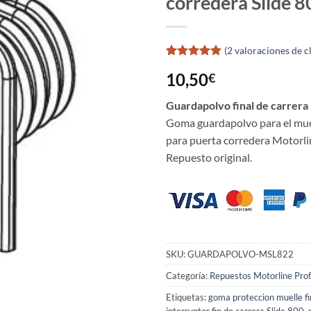
corredera Slide 
(
2
valoraciones de cl
Valorado
2
10,50
€
con
5
de 5
en base a
valoraciones
Guardapolvo final de carrer
de clientes
Goma guardapolvo para el muell
para puerta corredera Motorlin
Repuesto original.
SKU:
GUARDAPOLVO-MSL822
Categoría:
Repuestos Motorline Prof
Etiquetas:
goma proteccion muelle fi
interruptor fin de carrera Slide 800
,