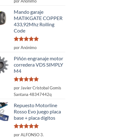
por Anónimo
con
5
de 5
Mando garaje
MATIKGATE COPPER
433,92Mhz Rolling
Code
Valorado
por Anónimo
con
5
de 5
Piñón engranaje motor
corredera VDS SIMPLY
M4
Valorado
por Javier Cristobal Gomis
con
5
de 5
Santana 48347442q
Repuesto Motorline
Rosso Evo juego placa
base + placa dígitos
Valorado
por ALFONSO 3.
con
5
de 5