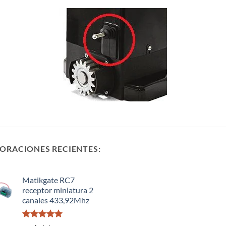
ORACIONES RECIENTES:
Matikgate RC7
receptor miniatura 2
canales 433,92Mhz
Valorado