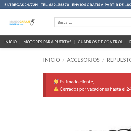
Saltar
ENTREGAS 24/72H - TEL. 629156370 - ENVIOS GRATIS A PARTIR DE 18
al
contenido
Buscar
por:
INICIO
MOTORES PARA PUERTAS
CUADROS DE CONTROL
INICIO
/
ACCESORIOS
/
REPUEST
Estimado cliente,
Cerrados por vacaciones hasta el 2