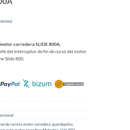
800A
ientes)
a motor corredera SLIDE 800A.
e del interruptor de fin de curso del motor
e Slide 800.
essional
nal de carrera motor corredera
,
guardapolvo
repuesto motor corredera Motorline slide 800