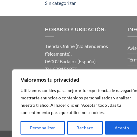
Sin categorizar
HORARIO Y UBICACIÓN:
IN
Tienda Online (No atendemos
Avis
físicamente).
Térm
06002 Badajoz (España).
Tel. 629156370.
Polí
instalmaticsur@gmail.com.
Valoramos tu privacidad
Polí
Lunes a Viernes de 8.00h a 14.00h.
Utilizamos cookies para mejorar tu experiencia de navegación
Tardes cerrado.
Con
mostrarte anuncios o contenidos personalizados y analizar
nuestro tráfico. Al hacer clic en "Aceptar todo", das tu
Mi c
consentimiento para que utilicemos cookies.
Blog
Personalizar
Rechazo
Acepto