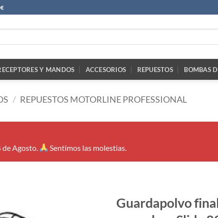
0€
RECEPTORES Y MANDOS
ACCESORIOS
REPUESTOS
BOMBAS D
OS
/
REPUESTOS MOTORLINE PROFESSIONAL
4 de Agosto.
Sentimos las molestias.
Guardapolvo final