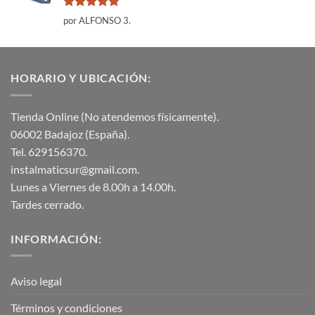
Valorado
por ALFONSO 3.
con
5
de 5
HORARIO Y UBICACIÓN:
Tienda Online (No atendemos físicamente).
06002 Badajoz (España).
Tel. 629156370.
instalmaticsur@gmail.com.
Lunes a Viernes de 8.00h a 14.00h.
Tardes cerrado.
INFORMACIÓN:
Aviso legal
Términos y condiciones