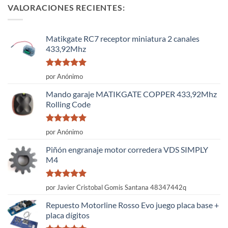
VALORACIONES RECIENTES:
Matikgate RC7 receptor miniatura 2 canales
433,92Mhz
Valorado
por Anónimo
con
5
de 5
Mando garaje MATIKGATE COPPER 433,92Mhz
Rolling Code
Valorado
por Anónimo
con
5
de 5
Piñón engranaje motor corredera VDS SIMPLY
M4
Valorado
por Javier Cristobal Gomis Santana 48347442q
con
5
de 5
Repuesto Motorline Rosso Evo juego placa base +
placa dígitos