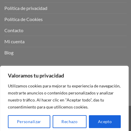
Política de privacidad
Política de Cookies
Contacto
Mi cuenta
Blog
BUSCADOR DE PRODUCTOS:
Valoramos tu privacidad
Utilizamos cookies para mejorar tu experiencia de navegación,
mostrarte anuncios o contenidos personalizados y analizar
nuestro tráfico. Al hacer clic en "Aceptar todo", das tu
consentimiento para que utilicemos cookies.
Visa
PayPal
Stripe
MasterCard
Personalizar
Rechazo
Acepto
Copyright 2026 ©
Mando Garaje Universal Tienda Online España.