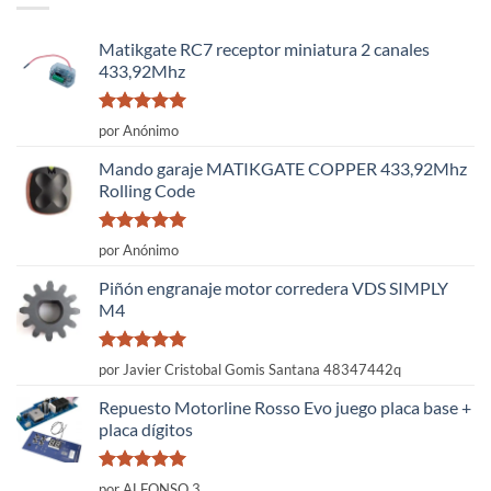
Matikgate RC7 receptor miniatura 2 canales
433,92Mhz
Valorado
por Anónimo
con
5
de 5
Mando garaje MATIKGATE COPPER 433,92Mhz
Rolling Code
Valorado
por Anónimo
con
5
de 5
Piñón engranaje motor corredera VDS SIMPLY
M4
Valorado
por Javier Cristobal Gomis Santana 48347442q
con
5
de 5
Repuesto Motorline Rosso Evo juego placa base +
placa dígitos
Valorado
por ALFONSO 3.