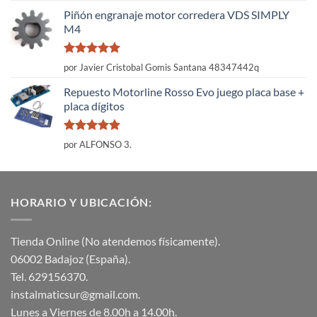
Piñón engranaje motor corredera VDS SIMPLY
M4
Valorado
por Javier Cristobal Gomis Santana 48347442q
con
5
de 5
Repuesto Motorline Rosso Evo juego placa base +
placa dígitos
Valorado
por ALFONSO 3.
con
5
de 5
HORARIO Y UBICACIÓN:
Tienda Online (No atendemos físicamente).
06002 Badajoz (España).
Tel. 629156370.
instalmaticsur@gmail.com.
Lunes a Viernes de 8.00h a 14.00h.