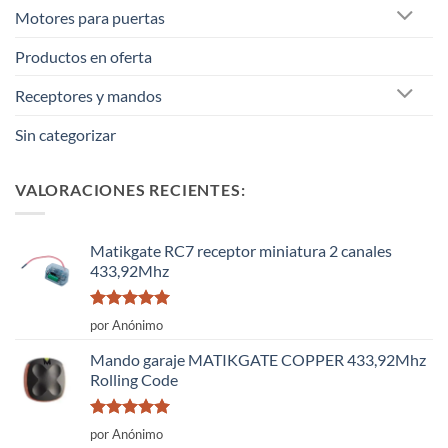
Motores para puertas
Productos en oferta
Receptores y mandos
Sin categorizar
VALORACIONES RECIENTES:
Matikgate RC7 receptor miniatura 2 canales
433,92Mhz
Valorado
por Anónimo
con
5
de 5
Mando garaje MATIKGATE COPPER 433,92Mhz
Rolling Code
Valorado
por Anónimo
con
5
de 5