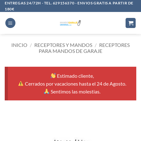
Saltar
ENTREGAS 24/72H - TEL. 629156370 - ENVIOS GRATIS A PARTIR DE
180€
al
contenido
INICIO
/
RECEPTORES Y MANDOS
/
RECEPTORES
PARA MANDOS DE GARAJE
Estimado cliente,
Cerrados por vacaciones hasta el 24 de Agosto.
Sentimos las molestias.