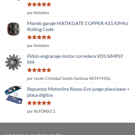
Valorado
por Anónimo
con
5
de 5
Mando garaje MATIKGATE COPPER 433,92Mhz
Rolling Code
Valorado
por Anónimo
con
5
de 5
Piñón engranaje motor corredera VDS SIMPLY
M4
Valorado
por Javier Cristobal Gomis Santana 48347442q
con
5
de 5
Repuesto Motorline Rosso Evo juego placa base +
placa dígitos
Valorado
por ALFONSO 3.
con
5
de 5