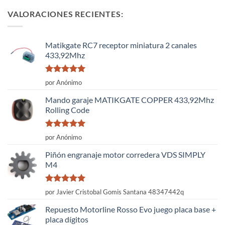
VALORACIONES RECIENTES:
Matikgate RC7 receptor miniatura 2 canales
433,92Mhz
Valorado
por Anónimo
con
5
de 5
Mando garaje MATIKGATE COPPER 433,92Mhz
Rolling Code
Valorado
por Anónimo
con
5
de 5
Piñón engranaje motor corredera VDS SIMPLY
M4
Valorado
por Javier Cristobal Gomis Santana 48347442q
con
5
de 5
Repuesto Motorline Rosso Evo juego placa base +
placa dígitos