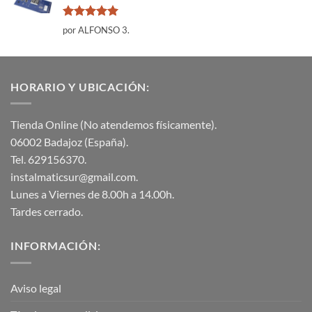
Valorado
por ALFONSO 3.
con
5
de 5
HORARIO Y UBICACIÓN:
Tienda Online (No atendemos físicamente).
06002 Badajoz (España).
Tel. 629156370.
instalmaticsur@gmail.com.
Lunes a Viernes de 8.00h a 14.00h.
Tardes cerrado.
INFORMACIÓN:
Aviso legal