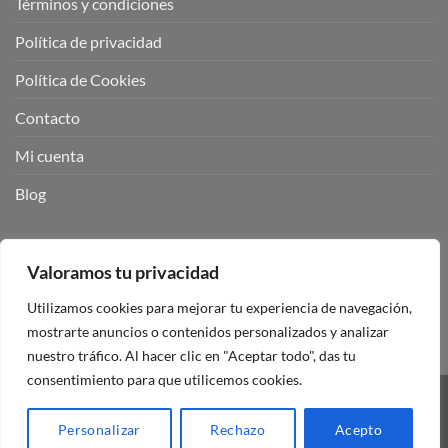
Términos y condiciones
Política de privacidad
Política de Cookies
Contacto
Mi cuenta
Blog
BUSCADOR DE PRODUCTOS:
Valoramos tu privacidad
Utilizamos cookies para mejorar tu experiencia de navegación,
mostrarte anuncios o contenidos personalizados y analizar
nuestro tráfico. Al hacer clic en "Aceptar todo", das tu
consentimiento para que utilicemos cookies.
Visa
PayPal
Stripe
MasterCard
Personalizar
Rechazo
Acepto
Copyright 2026 ©
Mando Garaje Universal Tienda Online España.