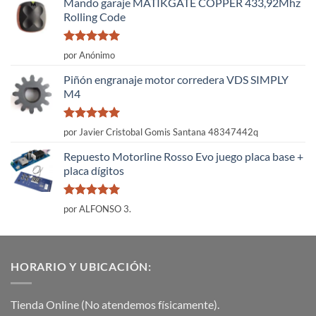
Mando garaje MATIKGATE COPPER 433,92Mhz
Rolling Code
Valorado
por Anónimo
con
5
de 5
Piñón engranaje motor corredera VDS SIMPLY
M4
Valorado
por Javier Cristobal Gomis Santana 48347442q
con
5
de 5
Repuesto Motorline Rosso Evo juego placa base +
placa dígitos
Valorado
por ALFONSO 3.
con
5
de 5
HORARIO Y UBICACIÓN:
Tienda Online (No atendemos físicamente).