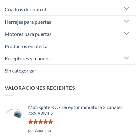
Cuadros de control
Herrajes para puertas
Motores para puertas
Productos en oferta
Receptores y mandos
Sin categorizar
VALORACIONES RECIENTES:
Matikgate RC7 receptor miniatura 2 canales
433,92Mhz
Valorado
por Anónimo
con
5
de 5