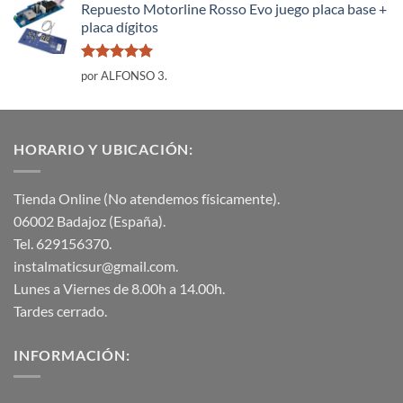
Repuesto Motorline Rosso Evo juego placa base +
placa dígitos
Valorado
por ALFONSO 3.
con
5
de 5
HORARIO Y UBICACIÓN:
Tienda Online (No atendemos físicamente).
06002 Badajoz (España).
Tel. 629156370.
instalmaticsur@gmail.com.
Lunes a Viernes de 8.00h a 14.00h.
Tardes cerrado.
INFORMACIÓN: