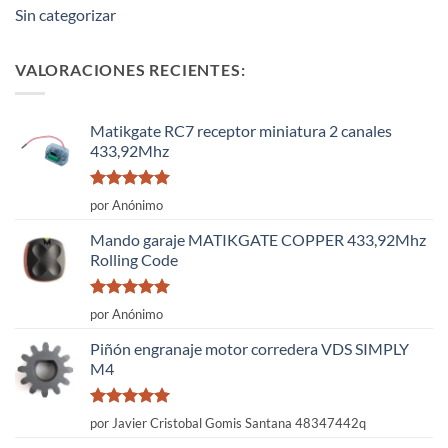
Sin categorizar
VALORACIONES RECIENTES:
Matikgate RC7 receptor miniatura 2 canales
433,92Mhz
Valorado
por Anónimo
con
5
de 5
Mando garaje MATIKGATE COPPER 433,92Mhz
Rolling Code
Valorado
por Anónimo
con
5
de 5
Piñón engranaje motor corredera VDS SIMPLY
M4
Valorado
por Javier Cristobal Gomis Santana 48347442q
con
5
de 5