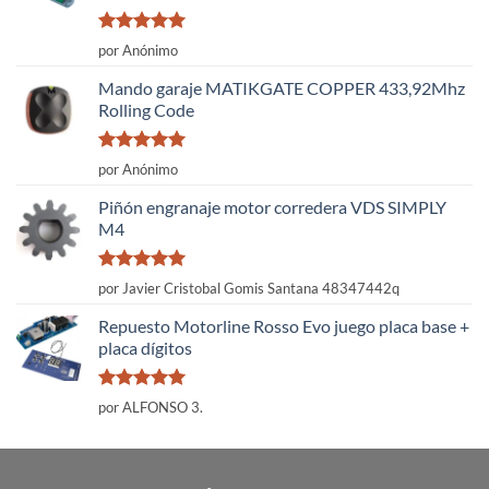
Valorado
por Anónimo
con
5
de 5
Mando garaje MATIKGATE COPPER 433,92Mhz
Rolling Code
Valorado
por Anónimo
con
5
de 5
Piñón engranaje motor corredera VDS SIMPLY
M4
Valorado
por Javier Cristobal Gomis Santana 48347442q
con
5
de 5
Repuesto Motorline Rosso Evo juego placa base +
placa dígitos
Valorado
por ALFONSO 3.
con
5
de 5