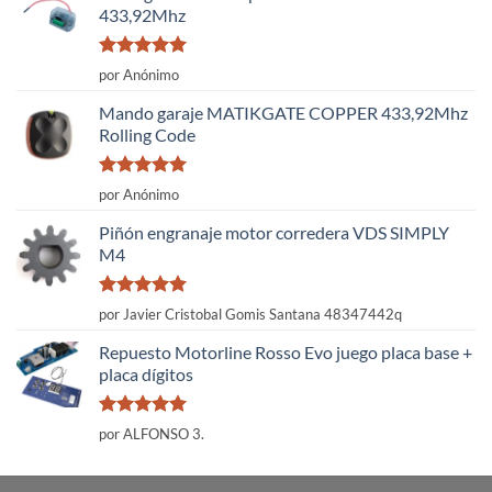
433,92Mhz
Valorado
por Anónimo
con
5
de 5
Mando garaje MATIKGATE COPPER 433,92Mhz
Rolling Code
Valorado
por Anónimo
con
5
de 5
Piñón engranaje motor corredera VDS SIMPLY
M4
Valorado
por Javier Cristobal Gomis Santana 48347442q
con
5
de 5
Repuesto Motorline Rosso Evo juego placa base +
placa dígitos
Valorado
por ALFONSO 3.
con
5
de 5