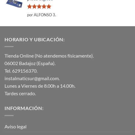
Valorado
por ALFONSO 3.
con
5
de 5
HORARIO Y UBICACIÓN:
Tienda Online (No atendemos físicamente).
06002 Badajoz (España).
Tel. 629156370.
instalmaticsur@gmail.com.
Lunes a Viernes de 8.00h a 14.00h.
Tardes cerrado.
INFORMACIÓN:
Aviso legal