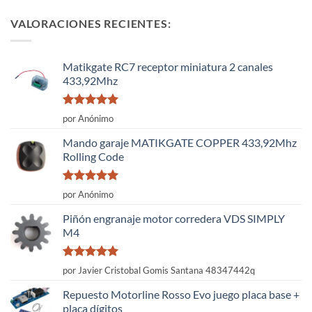
VALORACIONES RECIENTES:
Matikgate RC7 receptor miniatura 2 canales
433,92Mhz
Valorado
por Anónimo
con
5
de 5
Mando garaje MATIKGATE COPPER 433,92Mhz
Rolling Code
Valorado
por Anónimo
con
5
de 5
Piñón engranaje motor corredera VDS SIMPLY
M4
Valorado
por Javier Cristobal Gomis Santana 48347442q
con
5
de 5
Repuesto Motorline Rosso Evo juego placa base +
placa dígitos