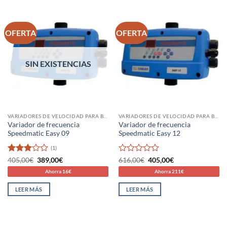
OFERTA
OFERTA
SIN EXISTENCIAS
VARIADORES DE VELOCIDAD PARA BOMBAS DE AGUA
VARIADORES DE VELOCIDAD PARA BOMBAS DE AGUA
Variador de frecuencia
Variador de frecuencia
Speedmatic Easy 09
Speedmatic Easy 12
(1)
Valorado
El
El
Valorado
El
El
405,00
€
389,00
€
616,00
€
405,00
€
precio
precio
precio
precio
con
3
con
Ahorra 16€
Ahorra 211€
original
actual
original
actual
de 5
0
era:
es:
era:
es:
de
405,00€.
389,00€.
616,00€.
405,00€.
LEER MÁS
LEER MÁS
5