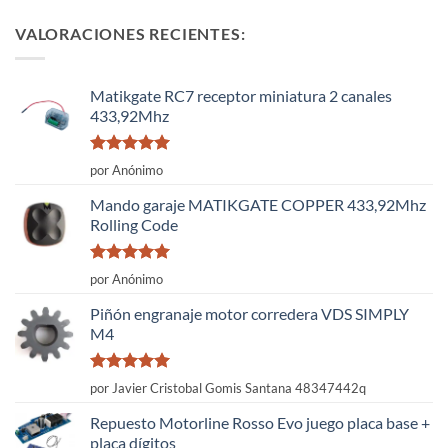
VALORACIONES RECIENTES:
Matikgate RC7 receptor miniatura 2 canales
433,92Mhz
Valorado
por Anónimo
con
5
de 5
Mando garaje MATIKGATE COPPER 433,92Mhz
Rolling Code
Valorado
por Anónimo
con
5
de 5
Piñón engranaje motor corredera VDS SIMPLY
M4
Valorado
por Javier Cristobal Gomis Santana 48347442q
con
5
de 5
Repuesto Motorline Rosso Evo juego placa base +
placa dígitos