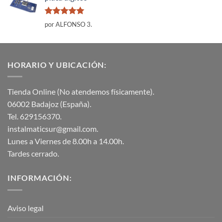
Valorado
por ALFONSO 3.
con
5
de 5
HORARIO Y UBICACIÓN:
Tienda Online (No atendemos físicamente).
06002 Badajoz (España).
Tel. 629156370.
instalmaticsur@gmail.com.
Lunes a Viernes de 8.00h a 14.00h.
Tardes cerrado.
INFORMACIÓN:
Aviso legal