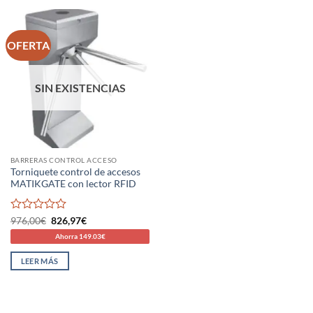
OFERTA
SIN EXISTENCIAS
BARRERAS CONTROL ACCESO
Torniquete control de accesos
MATIKGATE con lector RFID
Valorado
El
El
976,00
€
826,97
€
precio
precio
con
Ahorra 149.03€
original
actual
0
era:
es:
de
976,00€.
826,97€.
LEER MÁS
5