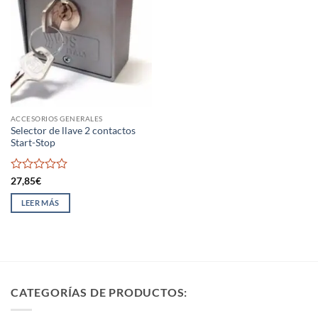
ACCESORIOS GENERALES
Selector de llave 2 contactos
Start-Stop
Valorado
27,85
€
con
0
LEER MÁS
de
5
CATEGORÍAS DE PRODUCTOS: