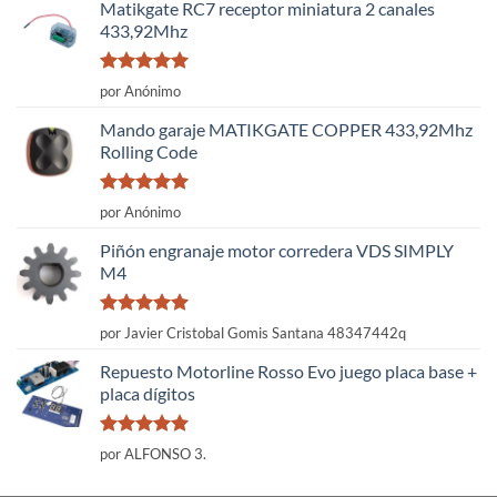
Matikgate RC7 receptor miniatura 2 canales
433,92Mhz
Valorado
por Anónimo
con
5
de 5
Mando garaje MATIKGATE COPPER 433,92Mhz
Rolling Code
Valorado
por Anónimo
con
5
de 5
Piñón engranaje motor corredera VDS SIMPLY
M4
Valorado
por Javier Cristobal Gomis Santana 48347442q
con
5
de 5
Repuesto Motorline Rosso Evo juego placa base +
placa dígitos
Valorado
por ALFONSO 3.
con
5
de 5