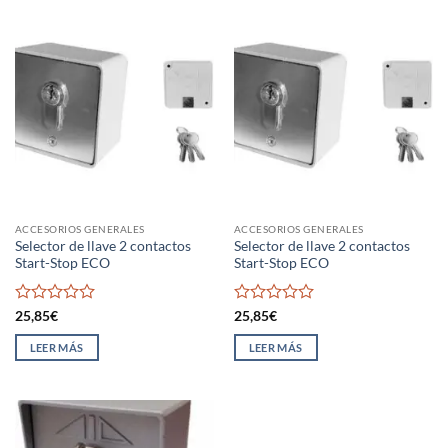
ACCESORIOS GENERALES
ACCESORIOS GENERALES
Selector de llave 2 contactos
Selector de llave 2 contactos
Start-Stop ECO
Start-Stop ECO
Valorado
Valorado
25,85
€
25,85
€
con
con
0
0
LEER MÁS
LEER MÁS
de
de
5
5