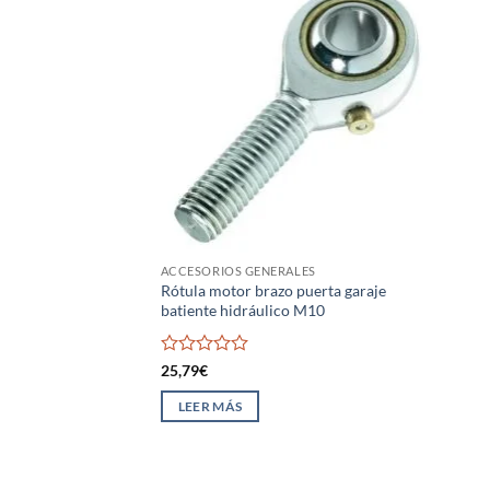
ACCESORIOS GENERALES
Rótula motor brazo puerta garaje
batiente hidráulico M10
Valorado
25,79
€
con
0
LEER MÁS
de
5