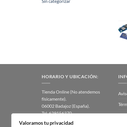
Sin categorizar
HORARIO Y UBICACIÓN:
IN
Tienda Online (No atendemos
Avis
físicamente).
Térm
06002 Badajoz (España).
Tel. 629156370.
Polí
instalmaticsur@gmail.com.
Valoramos tu privacidad
Polí