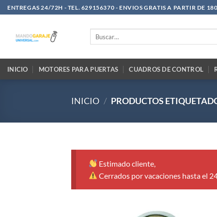
Saltar
ENTREGAS 24/72H - TEL. 629156370 - ENVIOS GRATIS A PARTIR DE 18
al
contenido
Buscar
por:
INICIO
MOTORES PARA PUERTAS
CUADROS DE CONTROL
INICIO
/
PRODUCTOS ETIQUETADO
Estimado cliente,
Cerrados por vacaciones hasta el 2