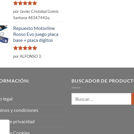
Valorado
por Javier Cristobal Gomis
con
5
de 5
Santana 48347442q
Repuesto Motorline
Rosso Evo juego placa
base + placa dígitos
Valorado
por ALFONSO 3.
con
5
de 5
FORMACIÓN:
BUSCADOR DE PRODUCT
o legal
inos y condiciones
tica de privacidad
tica de Cookies