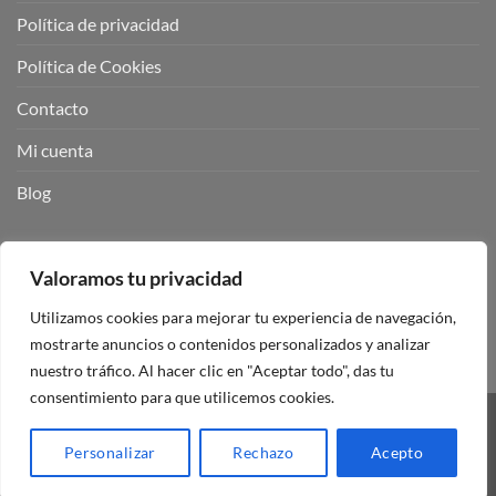
Política de privacidad
Política de Cookies
Contacto
Mi cuenta
Blog
BUSCADOR DE PRODUCTOS:
Valoramos tu privacidad
Utilizamos cookies para mejorar tu experiencia de navegación,
mostrarte anuncios o contenidos personalizados y analizar
nuestro tráfico. Al hacer clic en "Aceptar todo", das tu
consentimiento para que utilicemos cookies.
Visa
PayPal
Stripe
MasterCard
Personalizar
Rechazo
Acepto
Copyright 2026 ©
Mando Garaje Universal Tienda Online España.