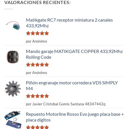
VALORACIONES RECIENTES:
Matikgate RC7 receptor miniatura 2 canales
433,92Mhz
Valorado
por Anónimo
con
5
de 5
Mando garaje MATIKGATE COPPER 433,92Mhz
Rolling Code
Valorado
por Anónimo
con
5
de 5
Piñón engranaje motor corredera VDS SIMPLY
M4
Valorado
por Javier Cristobal Gomis Santana 48347442q
con
5
de 5
Repuesto Motorline Rosso Evo juego placa base +
placa dígitos