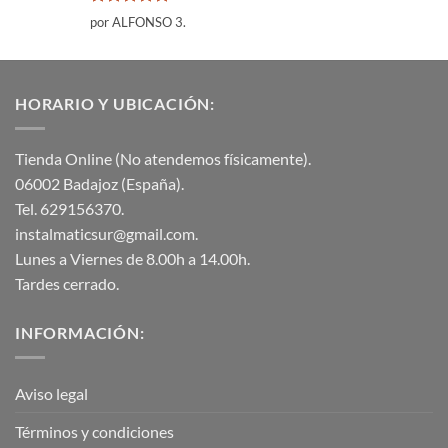
Valorado
por ALFONSO 3.
con
5
de 5
HORARIO Y UBICACIÓN:
Tienda Online (No atendemos físicamente).
06002 Badajoz (España).
Tel. 629156370.
instalmaticsur@gmail.com.
Lunes a Viernes de 8.00h a 14.00h.
Tardes cerrado.
INFORMACIÓN:
Aviso legal
Términos y condiciones