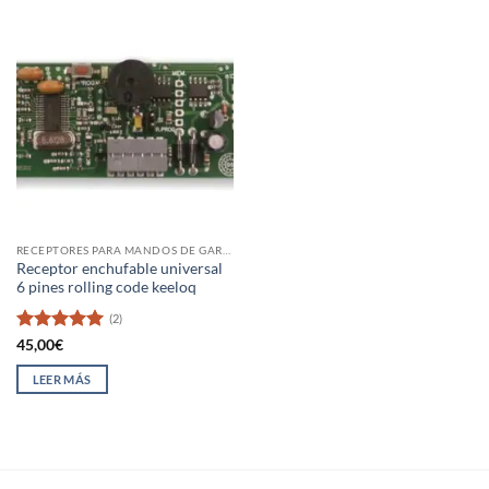
RECEPTORES PARA MANDOS DE GARAJE
Receptor enchufable universal
6 pines rolling code keeloq
(2)
Valorado
45,00
€
con
5
de 5
LEER MÁS