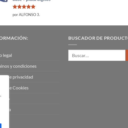
Valorado
por ALFONSO 3.
con
5
de 5
FORMACIÓN:
BUSCADOR DE PRODUCT
o legal
inos y condiciones
tica de privacidad
tica de Cookies
,
tacto
uenta