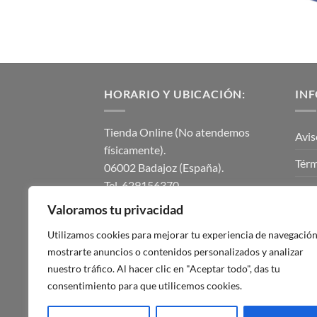
HORARIO Y UBICACIÓN:
IN
Tienda Online (No atendemos
Avis
físicamente).
Térm
06002 Badajoz (España).
Tel. 629156370.
Polí
instalmaticsur@gmail.com.
Valoramos tu privacidad
Polí
Lunes a Viernes de 8.00h a 14.00h.
Utilizamos cookies para mejorar tu experiencia de navegación
Tardes cerrado.
Con
mostrarte anuncios o contenidos personalizados y analizar
nuestro tráfico. Al hacer clic en "Aceptar todo", das tu
Mi c
consentimiento para que utilicemos cookies.
Blog