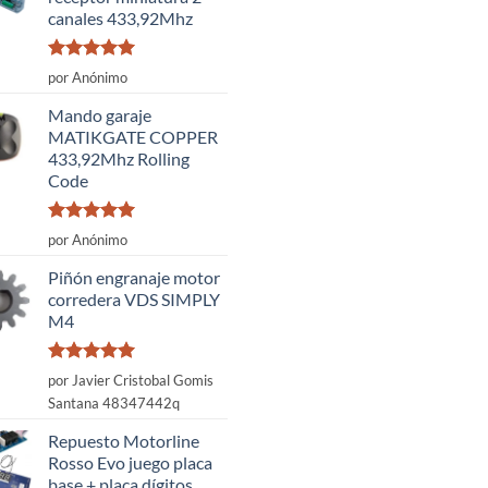
canales 433,92Mhz
Valorado
por Anónimo
con
5
de 5
Mando garaje
MATIKGATE COPPER
433,92Mhz Rolling
Code
Valorado
por Anónimo
con
5
de 5
Piñón engranaje motor
corredera VDS SIMPLY
M4
Valorado
por Javier Cristobal Gomis
con
5
de 5
Santana 48347442q
Repuesto Motorline
Rosso Evo juego placa
base + placa dígitos