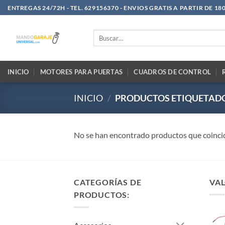
Saltar
ENTREGAS 24/72H - TEL. 629156370 - ENVIOS GRATIS A PARTIR DE 18
al
contenido
Buscar
por:
INICIO
MOTORES PARA PUERTAS
CUADROS DE CONTROL
INICIO
/
PRODUCTOS ETIQUETADO
No se han encontrado productos que coincid
CATEGORÍAS DE
VAL
PRODUCTOS: