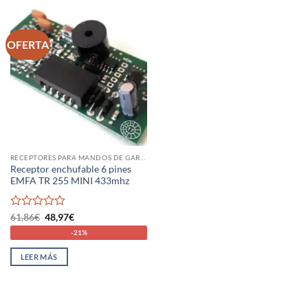
OFERTA
RECEPTORES PARA MANDOS DE GARAJE
Receptor enchufable 6 pines
EMFA TR 255 MINI 433mhz
Valorado
El
El
61,86
€
48,97
€
precio
precio
con
-21%
original
actual
0
era:
es:
de
61,86€.
48,97€.
LEER MÁS
5