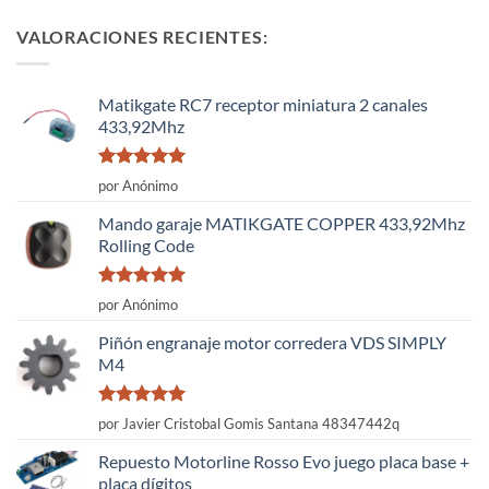
VALORACIONES RECIENTES:
Matikgate RC7 receptor miniatura 2 canales
433,92Mhz
Valorado
por Anónimo
con
5
de 5
Mando garaje MATIKGATE COPPER 433,92Mhz
Rolling Code
Valorado
por Anónimo
con
5
de 5
Piñón engranaje motor corredera VDS SIMPLY
M4
Valorado
por Javier Cristobal Gomis Santana 48347442q
con
5
de 5
Repuesto Motorline Rosso Evo juego placa base +
placa dígitos