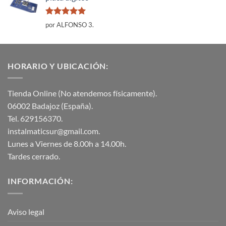
Valorado
por ALFONSO 3.
con
5
de 5
HORARIO Y UBICACIÓN:
Tienda Online (No atendemos físicamente).
06002 Badajoz (España).
Tel. 629156370.
instalmaticsur@gmail.com.
Lunes a Viernes de 8.00h a 14.00h.
Tardes cerrado.
INFORMACIÓN:
Aviso legal