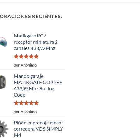
ORACIONES RECIENTES:
Matikgate RC7
receptor miniatura 2
canales 433,92Mhz
Valorado
por Anónimo
con
5
de 5
Mando garaje
MATIKGATE COPPER
433,92Mhz Rolling
Code
Valorado
por Anónimo
con
5
de 5
Piñón engranaje motor
corredera VDS SIMPLY
M4