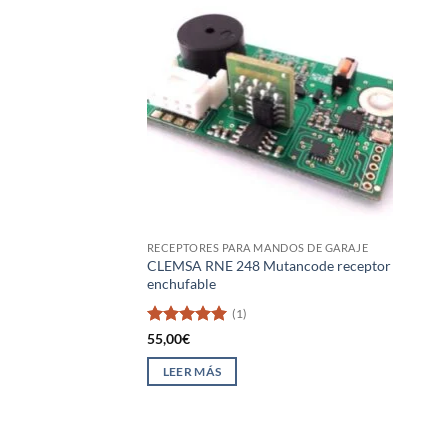
RECEPTORES PARA MANDOS DE GARAJE
CLEMSA RNE 248 Mutancode receptor
enchufable
(1)
Valorado
55,00
€
con
5
de 5
LEER MÁS