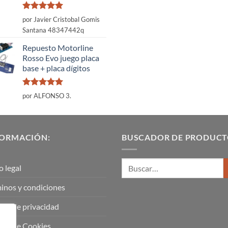
Valorado
por Javier Cristobal Gomis
con
5
de 5
Santana 48347442q
Repuesto Motorline
Rosso Evo juego placa
base + placa dígitos
Valorado
por ALFONSO 3.
con
5
de 5
FORMACIÓN:
BUSCADOR DE PRODUCT
o legal
inos y condiciones
tica de privacidad
tica de Cookies