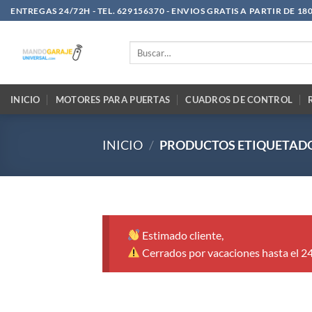
Saltar
ENTREGAS 24/72H - TEL. 629156370 - ENVIOS GRATIS A PARTIR DE 18
al
contenido
Buscar
por:
INICIO
MOTORES PARA PUERTAS
CUADROS DE CONTROL
INICIO
/
PRODUCTOS ETIQUETADOS
Estimado cliente,
Cerrados por vacaciones hasta el 2