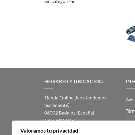
Sin categorizar
HORARIO Y UBICACIÓN:
IN
Tienda Online (No atendemos
Avis
físicamente).
Térm
06002 Badajoz (España).
Tel. 629156370.
Polí
instalmaticsur@gmail.com.
Valoramos tu privacidad
Polí