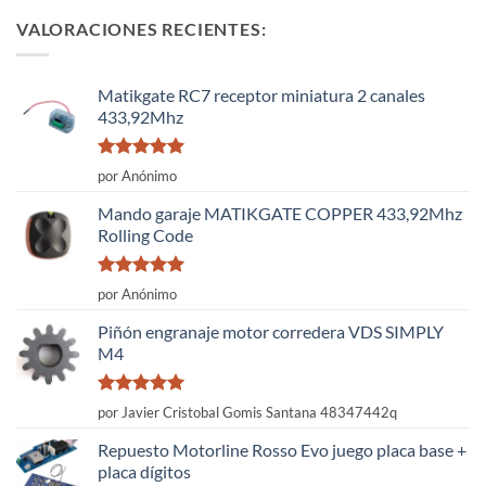
VALORACIONES RECIENTES:
Matikgate RC7 receptor miniatura 2 canales
433,92Mhz
Valorado
por Anónimo
con
5
de 5
Mando garaje MATIKGATE COPPER 433,92Mhz
Rolling Code
Valorado
por Anónimo
con
5
de 5
Piñón engranaje motor corredera VDS SIMPLY
M4
Valorado
por Javier Cristobal Gomis Santana 48347442q
con
5
de 5
Repuesto Motorline Rosso Evo juego placa base +
placa dígitos