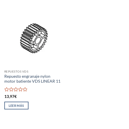
REPUESTOS VDS
Repuesto engranaje nylon
motor batiente VDS LINEAR 11
Valorado
13,97
€
con
0
LEER MÁS
de
5