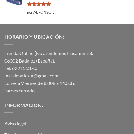
Valorado
por ALFONSO 3.
con
5
de 5
HORARIO Y UBICACIÓN:
Tienda Online (No atendemos físicamente).
06002 Badajoz (España).
Tel. 629156370.
instalmaticsur@gmail.com.
Lunes a Viernes de 8.00h a 14.00h.
Tardes cerrado.
INFORMACIÓN:
Aviso legal