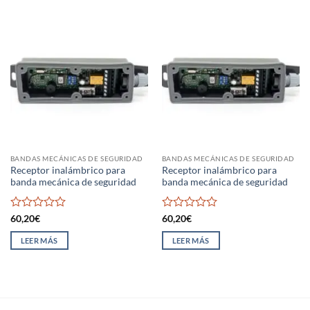
BANDAS MECÁNICAS DE SEGURIDAD
BANDAS MECÁNICAS DE SEGURIDAD
Receptor inalámbrico para
Receptor inalámbrico para
banda mecánica de seguridad
banda mecánica de seguridad
Valorado
Valorado
60,20
€
60,20
€
con
con
0
0
LEER MÁS
LEER MÁS
de
de
5
5