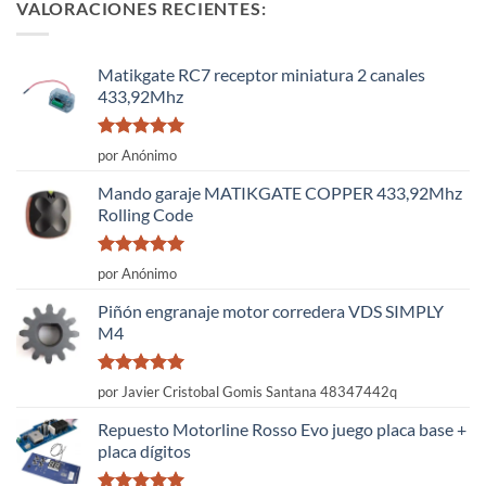
VALORACIONES RECIENTES:
Matikgate RC7 receptor miniatura 2 canales
433,92Mhz
Valorado
por Anónimo
con
5
de 5
Mando garaje MATIKGATE COPPER 433,92Mhz
Rolling Code
Valorado
por Anónimo
con
5
de 5
Piñón engranaje motor corredera VDS SIMPLY
M4
Valorado
por Javier Cristobal Gomis Santana 48347442q
con
5
de 5
Repuesto Motorline Rosso Evo juego placa base +
placa dígitos