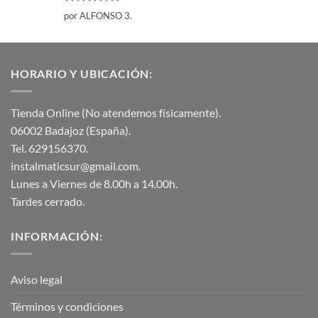
Valorado
por ALFONSO 3.
con
5
de 5
HORARIO Y UBICACIÓN:
Tienda Online (No atendemos físicamente).
06002 Badajoz (España).
Tel. 629156370.
instalmaticsur@gmail.com.
Lunes a Viernes de 8.00h a 14.00h.
Tardes cerrado.
INFORMACIÓN:
Aviso legal
Términos y condiciones