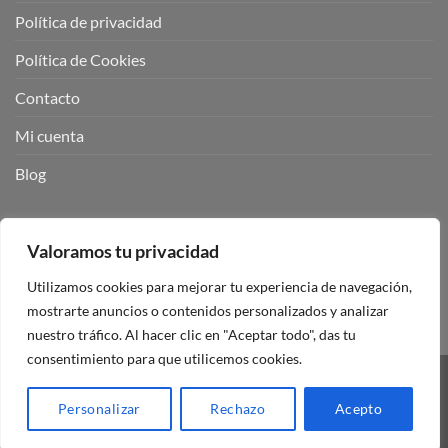
Política de privacidad
Política de Cookies
Contacto
Mi cuenta
Blog
BUSCADOR DE PRODUCTOS:
Valoramos tu privacidad
Utilizamos cookies para mejorar tu experiencia de navegación,
mostrarte anuncios o contenidos personalizados y analizar
nuestro tráfico. Al hacer clic en "Aceptar todo", das tu
consentimiento para que utilicemos cookies.
Visa
PayPal
Stripe
MasterCard
Personalizar
Rechazo
Acepto
Copyright 2026 ©
Mando Garaje Universal Tienda Online España.