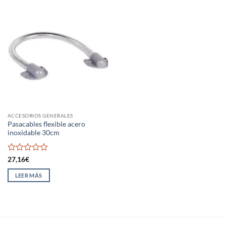
ACCESORIOS GENERALES
Pasacables flexible acero
inoxidable 30cm
Valorado
27,16
€
con
0
LEER MÁS
de
5