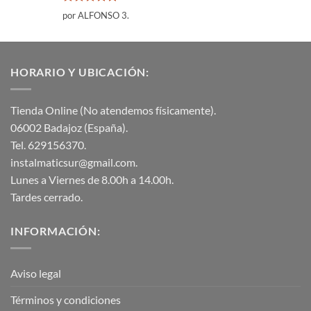
Valorado
por ALFONSO 3.
con
5
de 5
HORARIO Y UBICACIÓN:
Tienda Online (No atendemos físicamente).
06002 Badajoz (España).
Tel. 629156370.
instalmaticsur@gmail.com.
Lunes a Viernes de 8.00h a 14.00h.
Tardes cerrado.
INFORMACIÓN:
Aviso legal
Términos y condiciones