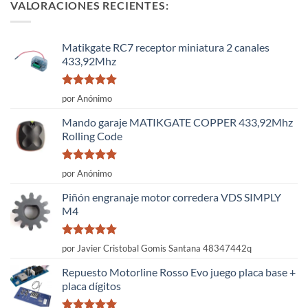
VALORACIONES RECIENTES:
Matikgate RC7 receptor miniatura 2 canales
433,92Mhz
Valorado
por Anónimo
con
5
de 5
Mando garaje MATIKGATE COPPER 433,92Mhz
Rolling Code
Valorado
por Anónimo
con
5
de 5
Piñón engranaje motor corredera VDS SIMPLY
M4
Valorado
por Javier Cristobal Gomis Santana 48347442q
con
5
de 5
Repuesto Motorline Rosso Evo juego placa base +
placa dígitos