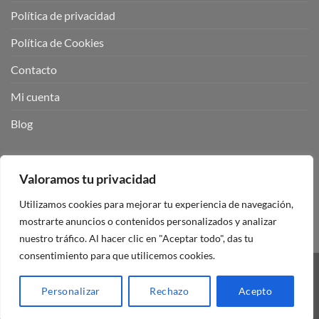
Política de privacidad
Política de Cookies
Contacto
Mi cuenta
Blog
BUSCADOR DE PRODUCTOS:
Valoramos tu privacidad
Utilizamos cookies para mejorar tu experiencia de navegación,
mostrarte anuncios o contenidos personalizados y analizar
nuestro tráfico. Al hacer clic en "Aceptar todo", das tu
consentimiento para que utilicemos cookies.
Visa
PayPal
Stripe
MasterCard
Personalizar
Rechazo
Acepto
Copyright 2026 ©
Mando Garaje Universal Tienda Online España.