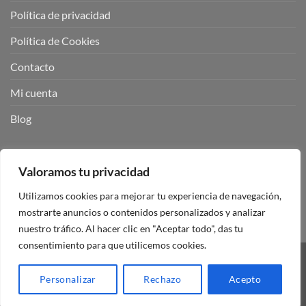
Política de privacidad
Política de Cookies
Contacto
Mi cuenta
Blog
BUSCADOR DE PRODUCTOS:
Valoramos tu privacidad
Utilizamos cookies para mejorar tu experiencia de navegación,
mostrarte anuncios o contenidos personalizados y analizar
nuestro tráfico. Al hacer clic en "Aceptar todo", das tu
consentimiento para que utilicemos cookies.
Visa
PayPal
Stripe
MasterCard
Personalizar
Rechazo
Acepto
Copyright 2026 ©
Mando Garaje Universal Tienda Online España.