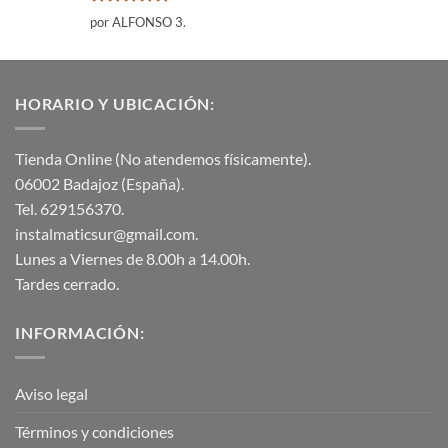
Valorado
por ALFONSO 3.
con
5
de 5
HORARIO Y UBICACIÓN:
Tienda Online (No atendemos físicamente).
06002 Badajoz (España).
Tel. 629156370.
instalmaticsur@gmail.com.
Lunes a Viernes de 8.00h a 14.00h.
Tardes cerrado.
INFORMACIÓN:
Aviso legal
Términos y condiciones