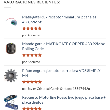
VALORACIONES RECIENTES:
Matikgate RC7 receptor miniatura 2 canales
433,92Mhz
Valorado
por Anónimo
con
5
de 5
Mando garaje MATIKGATE COPPER 433,92Mhz
Rolling Code
Valorado
por Anónimo
con
5
de 5
Piñón engranaje motor corredera VDS SIMPLY
M4
Valorado
por Javier Cristobal Gomis Santana 48347442q
con
5
de 5
Repuesto Motorline Rosso Evo juego placa base +
placa dígitos