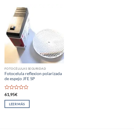
FOTOCÉLULAS SEGURIDAD
Fotocelula reflexion polarizada
de espejo JFE SP
Valorado
61,95
€
con
0
LEER MÁS
de
5